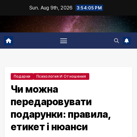
Skip
Sun. Aug 9th, 2026
3:54:06 PM
to
content
Подарки
Психология И Отношения
Чи можна
передаровувати
подарунки: правила,
етикет і нюанси