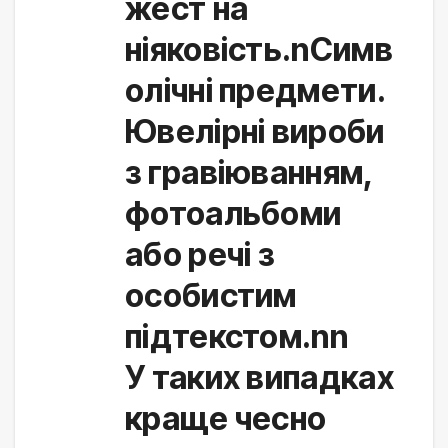
жест на
ніяковість.nСимв
олічні предмети.
Ювелірні вироби
з гравіюванням,
фотоальбоми
або речі з
особистим
підтекстом.nn
У таких випадках 
краще чесно 