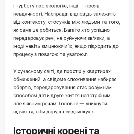
і турботу про екологію, інші — прояв 
невдячності. Насправді відповідь залежить 
від контексту, стосунків між людьми та того, 
як саме це робиться. Багато хто успішно 
передаровує речі, не руйнуючи зв’язки, а 
іноді навіть зміцнюючи їх, якщо підходить до 
процесу з повагою та увагою.n
У сучасному світі, де простір у квартирах 
обмежений, а свідоме споживання набирає 
обертів, передаровування стає розумним 
способом дати друге життя непотрібним, 
але якісним речам. Головне — уникнути 
відчуття, ніби даруєш «відписку».n
Історичні корені та