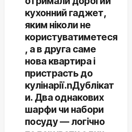
отримали дорогий
кухонний гаджет,
яким ніколи не
користуватиметеся
, а в друга саме
нова квартира і
пристрасть до
кулінарії.nДублікат
и. Два однакових
шарфи чи набори
посуду — логічно