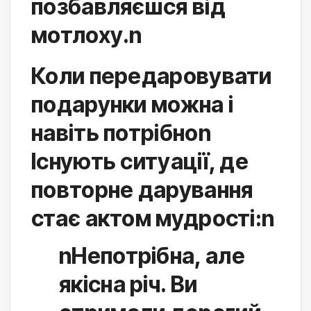
позбавляєшся від 
мотлоху.n
Коли передаровувати
подарунки можна і
навіть потрібноn
Існують ситуації, де 
повторне дарування 
стає актом мудрості:n
nНепотрібна, але
якісна річ. Ви