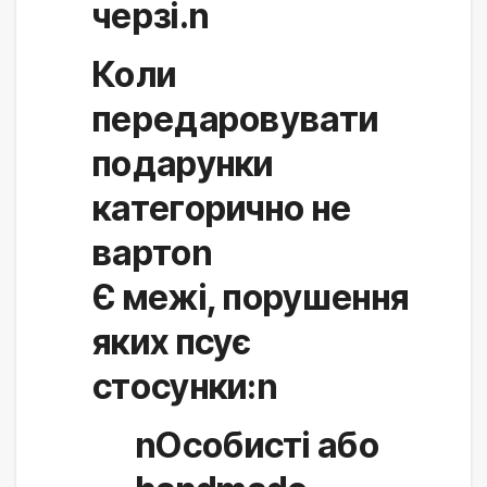
черзі.n
Коли
передаровувати
подарунки
категорично не
вартоn
Є межі, порушення 
яких псує 
стосунки:n
nОсобисті або