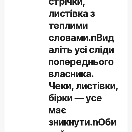
стрічки,
листівка з
теплими
словами.nВид
аліть усі сліди
попереднього
власника.
Чеки, листівки,
бірки — усе
має
зникнути.nОби