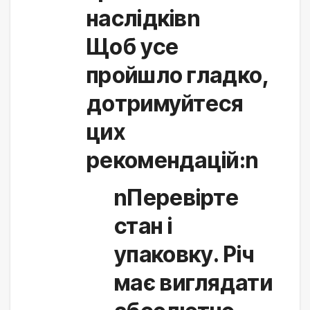
наслідківn
Щоб усе 
пройшло гладко, 
дотримуйтеся 
цих 
рекомендацій:n
nПеревірте
стан і
упаковку. Річ
має виглядати