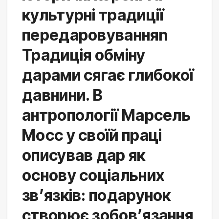
культурні традиції
передаровуванняn
Традиція обміну 
дарами сягає глибокої 
давнини. В 
антропології Марсель 
Мосс у своїй праці 
описував дар як 
основу соціальних 
зв’язків: подарунок 
створює зобов’язання 