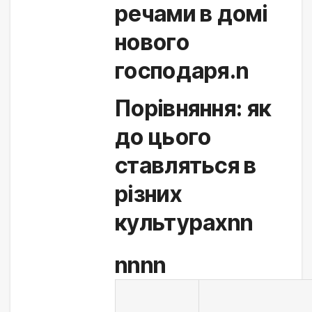
речами в домі 
нового 
господаря.n
Порівняння: як
до цього
ставляться в
різних
культурахnn
nnnn