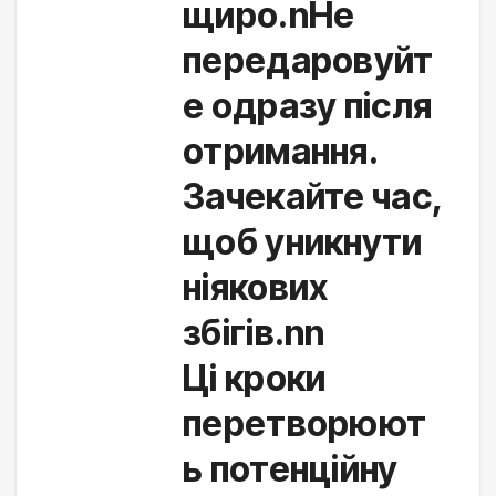
щиро.nНе
передаровуйт
е одразу після
отримання.
Зачекайте час,
щоб уникнути
ніякових
збігів.nn
Ці кроки 
перетворюют
ь потенційну 