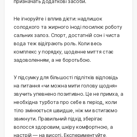
призначать додаткові засоби.
Не ігноруйте і вплив дієти: надлишок 
солодкого та жирного іноді посилює роботу 
сальних залоз. Спорт, достатній сон і чиста 
вода теж відіграють роль. Коли весь 
комплекс у порядку, щоденне миття стає 
задоволенням, а не боротьбою.
У підсумку для більшості підлітків відповідь 
на питання «чи можна мити голову щодня» 
звучить упевнено позитивно. Це не примха, а 
необхідна турбота про себе в період, коли 
тіло змінюється швидше, ніж ми встигаємо 
звикнути. Правильний підхід зберігає 
волосся здоровим, шкіру комфортною, а 
настрій — на висоті. Експериментуйте, 