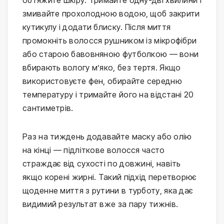
обтяжите шкіру. Тримайте одну-дві хвилини і 
змивайте прохолодною водою, щоб закрити 
кутикулу і додати блиску. Після миття 
промокніть волосся рушником із мікрофібри 
або старою бавовняною футболкою — вони 
вбирають вологу м’яко, без тертя. Якщо 
використовуєте фен, обирайте середню 
температуру і тримайте його на відстані 20 
сантиметрів.
Раз на тиждень додавайте маску або олію 
на кінці — підліткове волосся часто 
страждає від сухості по довжині, навіть 
якщо корені жирні. Такий підхід перетворює 
щоденне миття з рутини в турботу, яка дає 
видимий результат вже за пару тижнів.