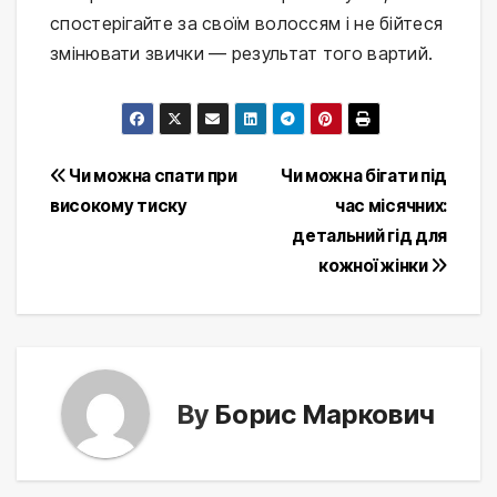
спостерігайте за своїм волоссям і не бійтеся 
змінювати звички — результат того вартий.
Post
Чи можна спати при
Чи можна бігати під
високому тиску
час місячних:
navigation
детальний гід для
кожної жінки
By
Борис Маркович