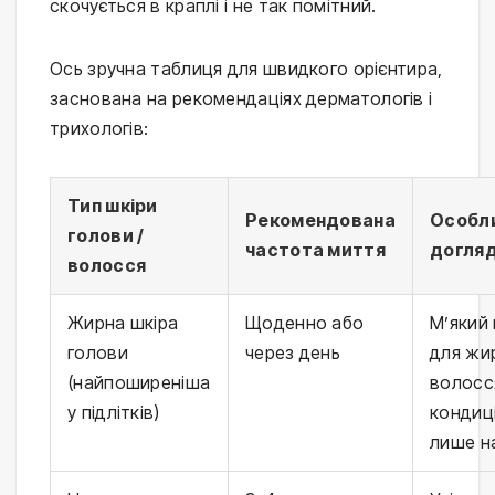
скочується в краплі і не так помітний.
Ось зручна таблиця для швидкого орієнтира, 
заснована на рекомендаціях дерматологів і 
трихологів:
Тип шкіри
Рекомендована
Особл
голови /
частота миття
догля
волосся
Жирна шкіра
Щоденно або
М’який
голови
через день
для жи
(найпоширеніша
волосс
у підлітків)
кондиц
лише на