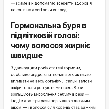
— і саме він допомагає зберегти здоров’я 
локонів на довгі роки вперед.
Гормональна буря в
підлітковій голові:
чому волосся жирніє
швидше
З дванадцяти років статеві гормони, 
особливо андрогени, починають активно 
впливати на весь організм, і сальні залози 
шкіри голови реагують миттєво. Вони 
збільшують вироблення себуму в рази — 
іноді в два-три рази порівняно з дитячим 
віком, — і волосся біля коренів стає важким, 