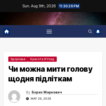
Skip
Sun. Aug 9th, 2026
11:30:27 PM
to
content
Здоровье
Красота И Уход
Чи можна мити голову
щодня підліткам
By
Борис Маркович
MAY 29, 2026