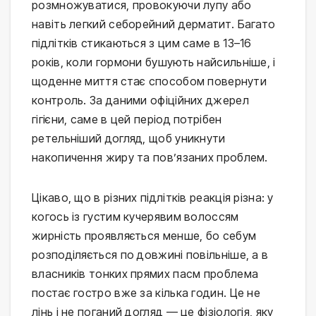
розмножуватися, провокуючи лупу або 
навіть легкий себорейний дерматит. Багато 
підлітків стикаються з цим саме в 13–16 
років, коли гормони бушують найсильніше, і 
щоденне миття стає способом повернути 
контроль. За даними офіційних джерел 
гігієни, саме в цей період потрібен 
ретельніший догляд, щоб уникнути 
накопичення жиру та пов’язаних проблем.
Цікаво, що в різних підлітків реакція різна: у 
когось із густим кучерявим волоссям 
жирність проявляється менше, бо себум 
розподіляється по довжині повільніше, а в 
власників тонких прямих пасм проблема 
постає гостро вже за кілька годин. Це не 
лінь і не поганий догляд — це фізіологія, яку 