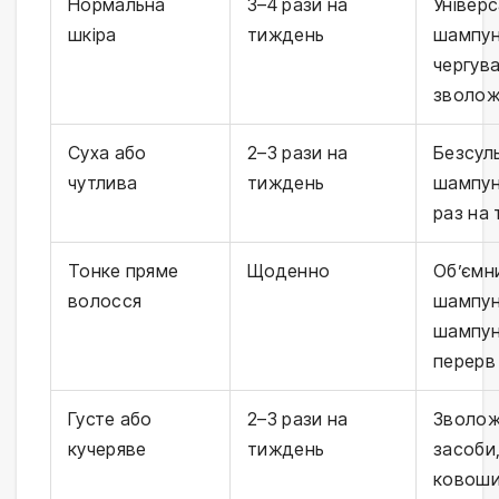
Нормальна
3–4 рази на
Універ
шкіра
тиждень
шампун
чергува
зволож
Суха або
2–3 рази на
Безсул
чутлива
тиждень
шампун
раз на
Тонке пряме
Щоденно
Об’ємн
волосся
шампун
шампун
перерв
Густе або
2–3 рази на
Зволож
кучеряве
тиждень
засоби
ковоши