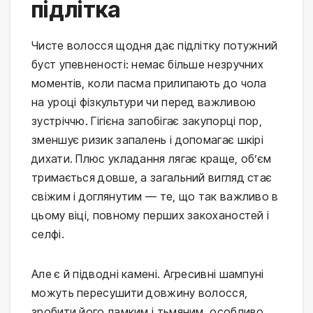
підлітка
Чисте волосся щодня дає підлітку потужний 
буст упевненості: немає більше незручних 
моментів, коли пасма прилипають до чола 
на уроці фізкультури чи перед важливою 
зустріччю. Гігієна запобігає закупорці пор, 
зменшує ризик запалень і допомагає шкірі 
дихати. Плюс укладання лягає краще, об’єм 
тримається довше, а загальний вигляд стає 
свіжим і доглянутим — те, що так важливо в 
цьому віці, повному перших закоханостей і 
селфі.
Але є й підводні камені. Агресивні шампуні 
можуть пересушити довжину волосся, 
зробити його ламким і тьмяним, особливо 