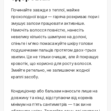
Починайте завжди з теплої, майже 
прохолодної води — гаряча розкриває пори і 
змушує залози працювати активніше. 
Намочіть волосся повністю, нанесіть 
невелику кількість шампуню на долоні, 
спіньте і м’яко помасажуйте шкіру голови 
подушечками пальців протягом двох-трьох 
хвилин. Це не тільки очищає, але й покращує 
кровотік, що корисно для росту волосся. 
Змийте ретельно, не залишаючи жодної 
краплі засобу.
Кондиціонер або бальзам наносьте лише на 
довжину та кінці, відступаючи від коренів 
мінімум на п’ять сантиметрів — так ви не 