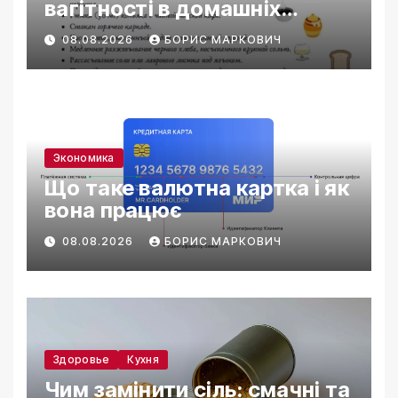
вагітності в домашніх
умовах
08.08.2026
БОРИС МАРКОВИЧ
Экономика
Що таке валютна картка і як
вона працює
08.08.2026
БОРИС МАРКОВИЧ
Здоровье
Кухня
Чим замінити сіль: смачні та