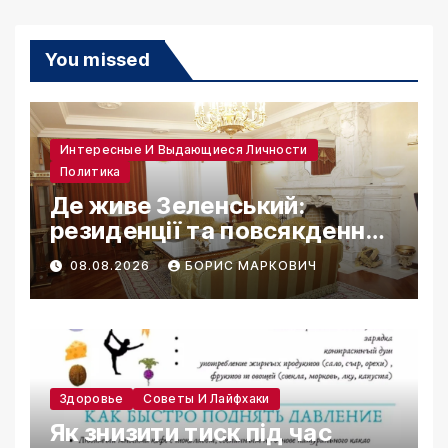
You missed
Интересные И Выдающиеся Личности
Политика
Де живе Зеленський:
резиденції та повсякденне
життя
08.08.2026
БОРИС МАРКОВИЧ
Здоровье
Советы И Лайфхаки
Як знизити тиск під час