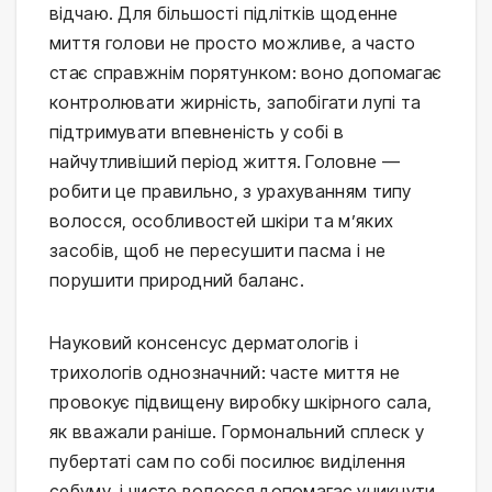
відчаю. Для більшості підлітків щоденне 
миття голови не просто можливе, а часто 
стає справжнім порятунком: воно допомагає 
контролювати жирність, запобігати лупі та 
підтримувати впевненість у собі в 
найчутливіший період життя. Головне — 
робити це правильно, з урахуванням типу 
волосся, особливостей шкіри та м’яких 
засобів, щоб не пересушити пасма і не 
порушити природний баланс.
Науковий консенсус дерматологів і 
трихологів однозначний: часте миття не 
провокує підвищену виробку шкірного сала, 
як вважали раніше. Гормональний сплеск у 
пубертаті сам по собі посилює виділення 
себуму, і чисте волосся допомагає уникнути 