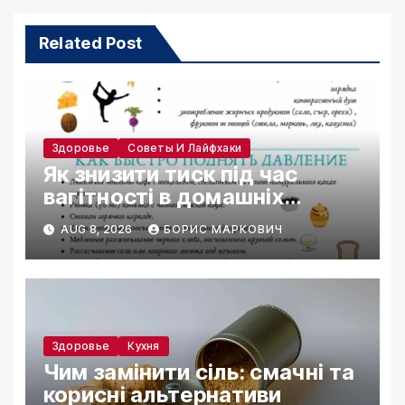
Related Post
Здоровье
Советы И Лайфхаки
Як знизити тиск під час
вагітності в домашніх
умовах
AUG 8, 2026
БОРИС МАРКОВИЧ
Здоровье
Кухня
Чим замінити сіль: смачні та
корисні альтернативи