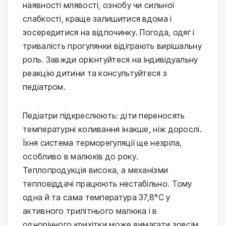
наявності млявості, ознобу чи сильної 
слабкості, краще залишитися вдома і 
зосередитися на відпочинку. Погода, одяг і 
тривалість прогулянки відіграють вирішальну 
роль. Завжди орієнтуйтеся на індивідуальну 
реакцію дитини та консультуйтеся з 
педіатром.
Педіатри підкреслюють: діти переносять 
температурні коливання інакше, ніж дорослі. 
Їхня система терморегуляції ще незріла, 
особливо в малюків до року. 
Теплопродукція висока, а механізми 
тепловіддачі працюють нестабільно. Тому 
одна й та сама температура 37,8°C у 
активного трилітнього малюка і в 
однорічного крихітки може вимагати зовсім 