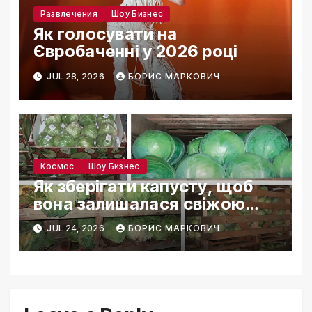
Развлечения
Шоу Бизнес
Як голосувати на
Євробаченні у 2026 році
JUL 28, 2026
БОРИС МАРКОВИЧ
Космос
Шоу Бизнес
Як зберігати капусту, щоб
вона залишалася свіжою
місяцями
JUL 24, 2026
БОРИС МАРКОВИЧ