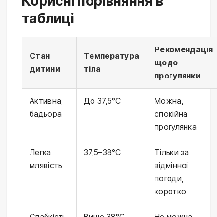
Корисні порівняння в
таблиці
Рекомендація
Стан
Температура
щодо
дитини
тіла
прогулянки
Активна,
До 37,5°C
Можна,
бадьора
спокійна
прогулянка
Легка
37,5–38°C
Тільки за
млявість
відмінної
погоди,
коротко
Слабкість,
Вище 38°C
Не можна