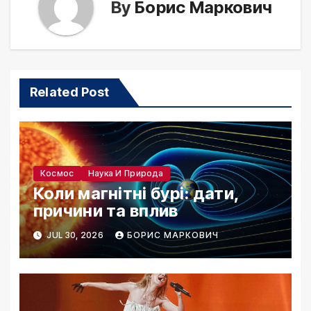
By
Борис Маркович
Related Post
Космос
Наука И Природа
Коли магнітні бурі: дати,
причини та вплив
JUL 30, 2026
БОРИС МАРКОВИЧ