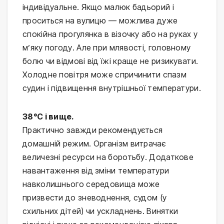
індивідуальне. Якщо малюк бадьорий і 
проситься на вулицю — можлива дуже 
спокійна прогулянка в візочку або на руках у 
м’яку погоду. Але при млявості, головному 
болю чи відмові від їжі краще не ризикувати. 
Холодне повітря може спричинити спазм 
судин і підвищення внутрішньої температури.
38°C і вище.
Практично завжди рекомендується 
домашній режим. Організм витрачає 
величезні ресурси на боротьбу. Додаткове 
навантаження від зміни температури 
навколишнього середовища може 
призвести до зневоднення, судом (у 
схильних дітей) чи ускладнень. Винятки 