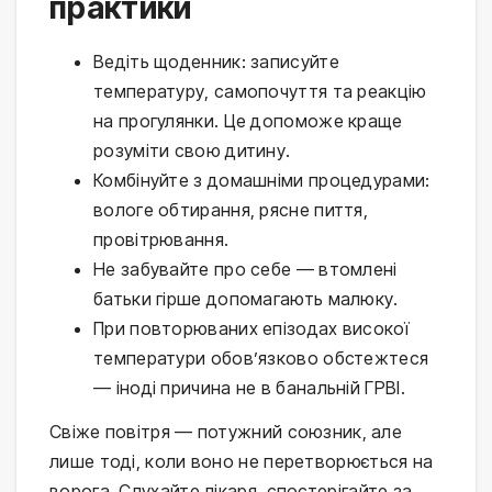
практики
Ведіть щоденник: записуйте
температуру, самопочуття та реакцію
на прогулянки. Це допоможе краще
розуміти свою дитину.
Комбінуйте з домашніми процедурами:
вологе обтирання, рясне пиття,
провітрювання.
Не забувайте про себе — втомлені
батьки гірше допомагають малюку.
При повторюваних епізодах високої
температури обов’язково обстежтеся
— іноді причина не в банальній ГРВІ.
Свіже повітря — потужний союзник, але 
лише тоді, коли воно не перетворюється на 
ворога. Слухайте лікаря, спостерігайте за 