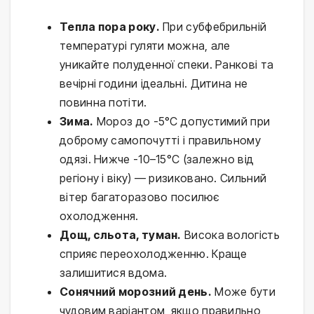
Тепла пора року.
При субфебрильній
температурі гуляти можна, але
уникайте полуденної спеки. Ранкові та
вечірні години ідеальні. Дитина не
повинна потіти.
Зима.
Мороз до -5°C допустимий при
доброму самопочутті і правильному
одязі. Нижче -10–15°C (залежно від
регіону і віку) — ризиковано. Сильний
вітер багаторазово посилює
охолодження.
Дощ, сльота, туман.
Висока вологість
сприяє переохолодженню. Краще
залишитися вдома.
Сонячний морозний день.
Може бути
чудовим варіантом, якщо правильно