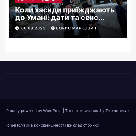
Коли хасиди приїжджають
до Умані: дати та сенс
паломництва
06.08.2026
БОРИС МАРКОВИЧ
Proudly powered by WordPress
|
Theme: news-host by
Themeansar
.
Home
Політика конфіденційності
Приклад сторінки