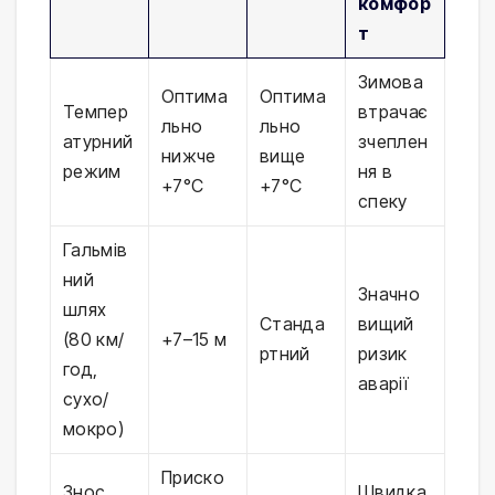
комфор
т
Зимова
Оптима
Оптима
Темпер
втрачає
льно
льно
атурний
зчеплен
нижче
вище
режим
ня в
+7°C
+7°C
спеку
Гальмів
ний
Значно
шлях
Станда
вищий
(80 км/
+7–15 м
ртний
ризик
год,
аварії
сухо/
мокро)
Приско
Знос
Швидка