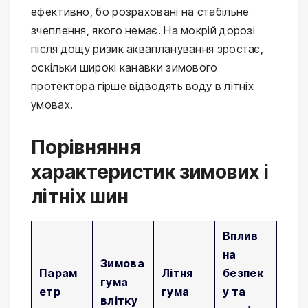
ефективно, бо розраховані на стабільне
зчеплення, якого немає. На мокрій дорозі
після дощу ризик аквапланування зростає,
оскільки широкі канавки зимового
протектора гірше відводять воду в літніх
умовах.
Порівняння
характеристик зимових і
літніх шин
Вплив
на
Зимова
Парам
Літня
безпек
гума
етр
гума
у та
влітку