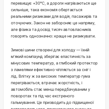
перевищує +30°C, а дороги нагріваються ще
сильніше, така економія обертається
реальними ризиками для водія, пасажирів та
оточуючих. Закон не забороняє це напряму,
але фізика та досвід тисяч автовласників
говорять однозначно: краще не ризикувати.
Зимові шини створені для холоду — їхній
м’який компаунд зберігає еластичність за
мінусових температур, а глибокий протектор
з ламелями ефективно чіпляється за сніг і
лід. Влітку ж за високих температур гума
перегрівається, втрачає жорсткість, і
автомобіль стає менш передбачуваним у
поворотах та під час екстреного
гальмування. Це призводить до підвищеної
витрати пального, прискореного зносу та