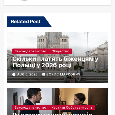
Related Post
Законодательство
Общество
Скільки платять біженцям у
Польщі у 2026 році
AUG 6, 2026
БОРИС МАРКОВИЧ
Законодательство
Частная Собственность
Як виселити квартирантів