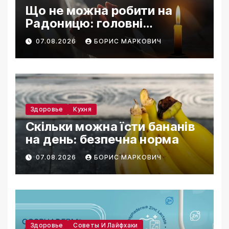
Що не можна робити на
Радоницю: головні
заборони дня
07.08.2026
БОРИС МАРКОВИЧ
Здоровье
Кухня
Скільки можна їсти бананів
на день: безпечна норма
07.08.2026
БОРИС МАРКОВИЧ
Здоровье
Советы И Лайфхаки