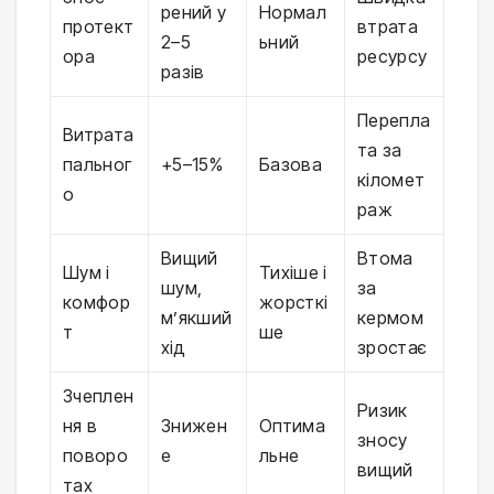
рений у
Нормал
протект
втрата
2–5
ьний
ора
ресурсу
разів
Перепла
Витрата
та за
пальног
+5–15%
Базова
кіломет
о
раж
Вищий
Втома
Шум і
Тихіше і
шум,
за
комфор
жорсткі
м’якший
кермом
т
ше
хід
зростає
Зчеплен
Ризик
ня в
Знижен
Оптима
зносу
поворо
е
льне
вищий
тах