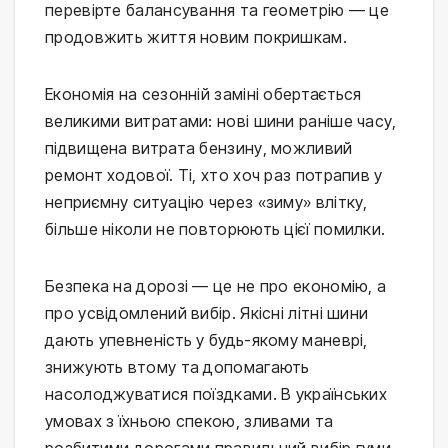
перевірте балансування та геометрію — це
продовжить життя новим покришкам.
Економія на сезонній заміні обертається
великими витратами: нові шини раніше часу,
підвищена витрата бензину, можливий
ремонт ходової. Ті, хто хоч раз потрапив у
неприємну ситуацію через «зиму» влітку,
більше ніколи не повторюють цієї помилки.
Безпека на дорозі — це не про економію, а
про усвідомлений вибір. Якісні літні шини
дають упевненість у будь-якому маневрі,
знижують втому та допомагають
насолоджуватися поїздками. В українських
умовах з їхньою спекою, зливами та
розбитими дорогами правильний вибір гуми