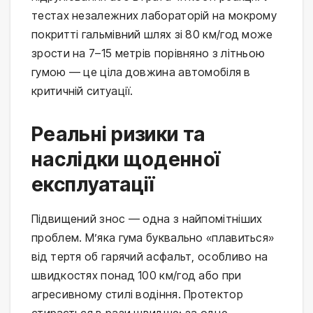
тестах незалежних лабораторій на мокрому
покритті гальмівний шлях зі 80 км/год може
зрости на 7–15 метрів порівняно з літньою
гумою — це ціла довжина автомобіля в
критичній ситуації.
Реальні ризики та
наслідки щоденної
експлуатації
Підвищений знос — одна з найпомітніших
проблем. М’яка гума буквально «плавиться»
від тертя об гарячий асфальт, особливо на
швидкостях понад 100 км/год або при
агресивному стилі водіння. Протектор
стирається в рази швидше: за одне