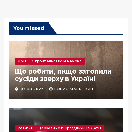
You missed
Дом
Строительство И Ремонт
Що робити, якщо затопили
сусіди зверху в Україні
07.08.2026
БОРИС МАРКОВИЧ
Религия
Церковные И Праздничные Даты