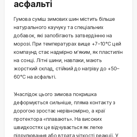
асфальті
Гумова суміш зимових шин містить більше
натурального каучуку та спеціальних
добавок, які запобігають затвердінню на
морозі. При температурах вище +7–10°C цей
компаунд стає надмірно м’яким, як пластилін
на сонці. Літні шини, навпаки, мають
жорсткий склад, стійкий до нагріву до +50–
60°C на асфальті.
Унаслідок цього зимова покришка
деформується сильніше, пляма контакту з
дорогою зростає нерівномірно, а краї
протектора «плавають». На високих
швидкостях це відчувається як легке
підрулювання або втрата чіткості реакції. У