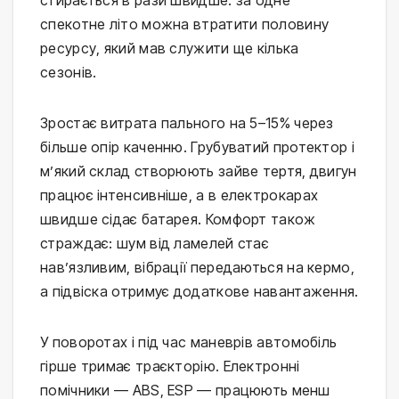
спекотне літо можна втратити половину
ресурсу, який мав служити ще кілька
сезонів.
Зростає витрата пального на 5–15% через
більше опір каченню. Грубуватий протектор і
м’який склад створюють зайве тертя, двигун
працює інтенсивніше, а в електрокарах
швидше сідає батарея. Комфорт також
страждає: шум від ламелей стає
нав’язливим, вібрації передаються на кермо,
а підвіска отримує додаткове навантаження.
У поворотах і під час маневрів автомобіль
гірше тримає траєкторію. Електронні
помічники — ABS, ESP — працюють менш