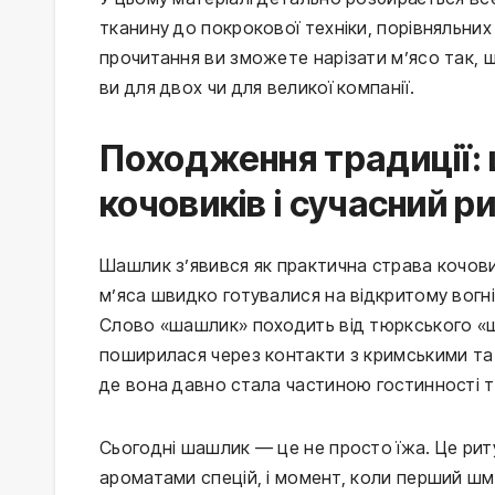
тканину до покрокової техніки, порівняльни
прочитання ви зможете нарізати м’ясо так, 
ви для двох чи для великої компанії.
Походження традиції:
кочовиків і сучасний р
Шашлик з’явився як практична страва кочови
м’яса швидко готувалися на відкритому вогні
Слово «шашлик» походить від тюркського «ши
поширилася через контакти з кримськими та
де вона давно стала частиною гостинності т
Сьогодні шашлик — це не просто їжа. Це риту
ароматами спецій, і момент, коли перший шма