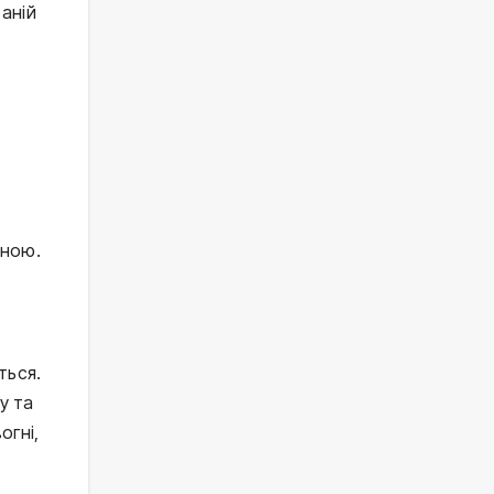
аній
иною.
ться.
у та
огні,
у