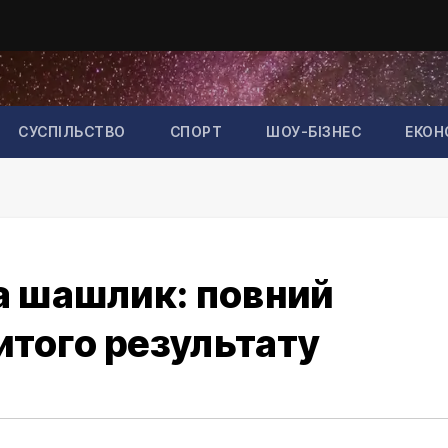
СУСПІЛЬСТВО
СПОРТ
ШОУ-БІЗНЕС
ЕКОН
на шашлик: повний
итого результату