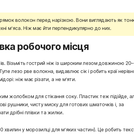
ямок волокон перед нарізкою. Вони виглядають як тонк
рхні м’яса. Ніж має йти перпендикулярно до них.
овка робочого місця
ів. Візьміть гострий ніж із широким лезом довжиною 20
упе лезо рве волокна, видавлює сік і робить краї нерівн
дорі: ніж має різати, а не м’яти.
им жолобком для стікання соку. Пластик теж підійде, а
ві рушники, чисту миску для готових шматочків і, за
ати дрібні плівки та жилки.
 хвилин у морозилці для м’яких частин). Це робить тек