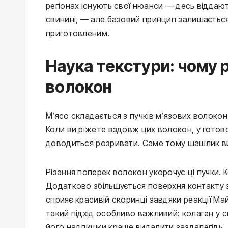
регіонах існують свої нюанси — десь віддаю
свинині, — але базовий принцип залишається 
приготовленим.
Наука текстури: чому 
волокон
М’ясо складається з пучків м’язових волоко
Коли ви ріжете вздовж цих волокон, у готов
доводиться розривати. Саме тому шашлик ви
Різання поперек волокон укорочує ці пучки. 
Додатково збільшується поверхня контакту 
сприяє красивій скоринці завдяки реакції Ма
такий підхід особливо важливий: колаген у с
його надлишки краще видалити заздалегідь.