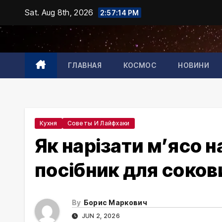
Skip
Sat. Aug 8th, 2026
2:57:15 PM
to
content
ГЛАВНАЯ
КОСМОС
НОВИНИ
Кухня
Советы И Лайфхаки
Як нарізати м’ясо 
посібник для соков
By
Борис Маркович
JUN 2, 2026