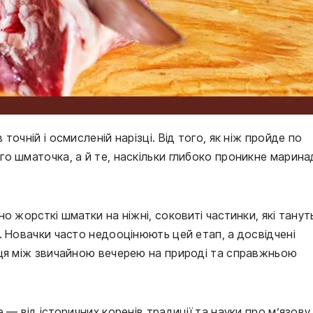
очній і осмисленій нарізці. Від того, як ніж пройде по
о шматочка, а й те, наскільки глибоко проникне маринад
о жорсткі шматки на ніжні, соковиті частинки, які танут
. Новачки часто недооцінюють цей етап, а досвідчені
иця між звичайною вечерею на природі та справжньою
 — від історичних коренів традиції та науки про м’язову