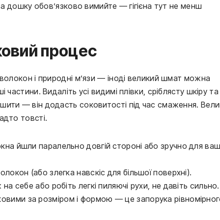
 та дошку обов’язково вимийте — гігієна тут не менш
оковий процес
 волокон і природні м’язи — іноді великий шмат можна
 частини. Видаліть усі видимі плівки, сріблясту шкіру та
ити — він додасть соковитості під час смаження. Вели
адто товсті.
окна йшли паралельно довгій стороні або зручно для ва
олокон (або злегка навскіс для більшої поверхні).
 на себе або робіть легкі пиляючі рухи, не давіть сильно.
овими за розміром і формою — це запорука рівномірног