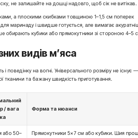
ску, не залишайте на дошці надовго, щоб сік не витікав.
иками, а плоскими скибками товщиною 1–1,5 см поперек
 для маринаду і швидше готується, але вимагає акуратні
ше обирають кубики або прямокутники зі стороною 4–5 с
зних видів м’яса
 і поведінку на вогні. Універсального розміру не існує 
ої тканини та бажану швидкість приготування.
мальний
р / вага
Форма та нюанси
ка
м або 50–
Прямокутники 5×7 см або кубики. Шия про