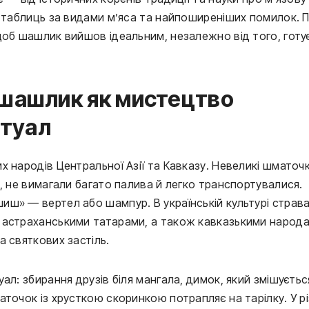
х таблиць за видами м’яса та найпоширеніших помилок. П
щоб шашлик вийшов ідеальним, незалежно від того, готу
 шашлик як мистецтво
итуал
х народів Центральної Азії та Кавказу. Невеликі шматоч
, не вимагали багато палива й легко транспортувалися.
ш» — вертел або шампур. В українській культурі страв
 астраханськими татарами, а також кавказькими народа
а святкових застіль.
ал: збирання друзів біля мангала, димок, який змішуєтьс
точок із хрусткою скоринкою потрапляє на тарілку. У р