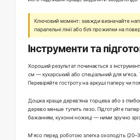
Ключовий момент: завжди визначайте напр
паралельні лінії або білі прожилки на пове
Інструменти та підгот
Хороший результат починається з інструмент
см — кухарський або спеціальний для м’яса. Т
Перевіряйте гостроту на аркуші паперу чи помі
Дошка краще дерев’яна торцева або з глибок
дерево менше тупить лезо. Підготуйте паперо
бажанням, кухонні ножиці — ними зручно зріз
М’ясо перед роботою злегка охолодіть (20–30