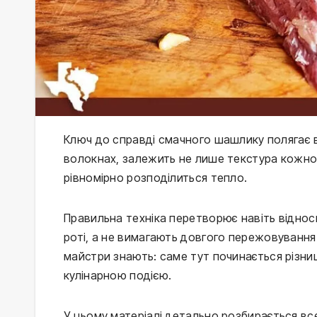
Ключ до справді смачного шашлику полягає в т
волокнах, залежить не лише текстура кожног
рівномірно розподілиться тепло.
Правильна техніка перетворює навіть відносн
роті, а не вимагають довгого пережовування
майстри знають: саме тут починається різн
кулінарною подією.
У цьому матеріалі детально розбирається все