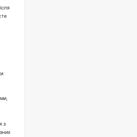
ісля
єте
ки
а
ми,
я з
ізних