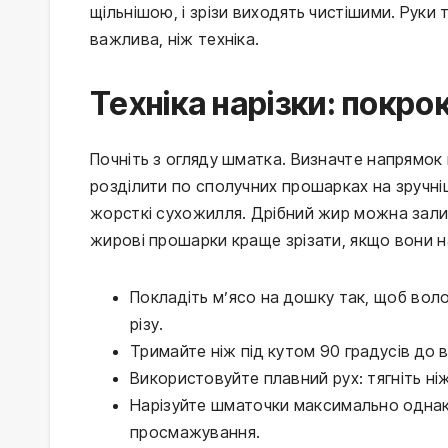
щільнішою, і зрізи виходять чистішими. Руки
важлива, ніж техніка.
Техніка нарізки: покр
Почніть з огляду шматка. Визначте напрямок
розділити по сполучних прошарках на зручніші
жорсткі сухожилля. Дрібний жир можна залиш
жирові прошарки краще зрізати, якщо вони н
Покладіть м’ясо на дошку так, щоб вол
різу.
Тримайте ніж під кутом 90 градусів до в
Використовуйте плавний рух: тягніть ніж
Нарізуйте шматочки максимально однак
просмажування.