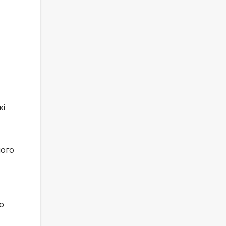
кі
шого
о