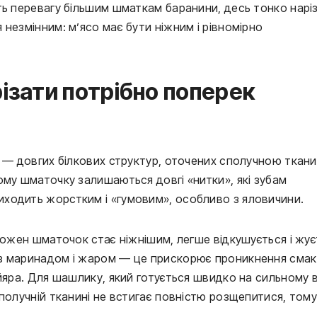
ть перевагу більшим шматкам баранини, десь тонко наріз
незмінним: м’ясо має бути ніжним і рівномірно
різати потрібно поперек
н — довгих білкових структур, оточених сполучною ткан
ому шматочку залишаються довгі «нитки», які зубам
ходить жорстким і «гумовим», особливо з яловичини.
Кожен шматочок стає ніжнішим, легше відкушується і жує
з маринадом і жаром — це прискорює проникнення смак
йяра. Для шашлику, який готується швидко на сильному в
получній тканині не встигає повністю розщепитися, том