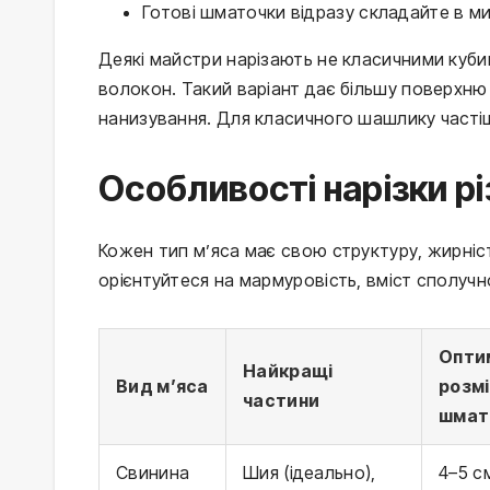
Готові шматочки відразу складайте в ми
Деякі майстри нарізають не класичними куб
волокон. Такий варіант дає більшу поверхню
нанизування. Для класичного шашлику часті
Особливості нарізки рі
Кожен тип м’яса має свою структуру, жирність
орієнтуйтеся на мармуровість, вміст сполучн
Опти
Найкращі
Вид м’яса
розмі
частини
шмат
Свинина
Шия (ідеально),
4–5 с