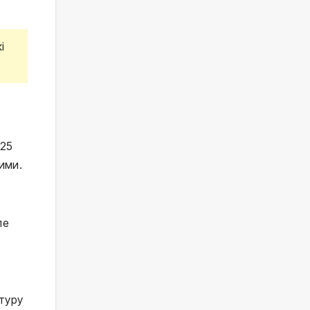
і
–25
ими.
ле
стуру