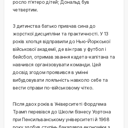
росло п’ятеро дітей; Дональд був
четвертим.
З дитинства батько привчав сина до
жорсткої дисципліни та практичності. У 13
років хлопця відправили до Нью-Йоркської
військової академії, де він грав у футбол і
бейсбол, отримав звання кадета-капітана та
навчився організовувати команди. Цей
досвід згодом проявився в умінні
вибудовувати лояльність навколо себе та
вести справи по-військовому чітко.
Після двох років в Університеті Фордгема
Трамп перевівся до Школи бізнесу Уортона
при Пенсильванському університеті й 1968
року здобув ступінь бакалавра економіки з