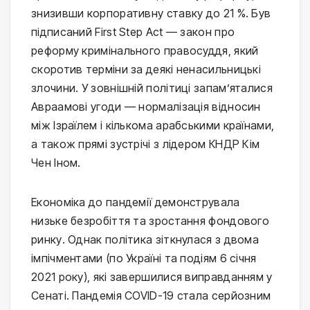
знизивши корпоративну ставку до 21 %. Був
підписаний First Step Act — закон про
реформу кримінального правосуддя, який
скоротив терміни за деякі ненасильницькі
злочини. У зовнішній політиці запам’яталися
Авраамові угоди — нормалізація відносин
між Ізраїлем і кількома арабськими країнами,
а також прямі зустрічі з лідером КНДР Кім
Чен Іном.
Економіка до пандемії демонструвала
низьке безробіття та зростання фондового
ринку. Однак політика зіткнулася з двома
імпічментами (по Україні та подіям 6 січня
2021 року), які завершилися виправданням у
Сенаті. Пандемія COVID-19 стала серйозним