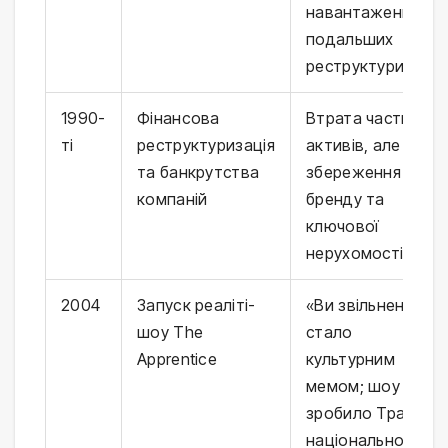
навантаження та
подальших
реструктуризацій
1990-
Фінансова
Втрата частини
ті
реструктуризація
активів, але
та банкрутства
збереження
компаній
бренду та
ключової
нерухомості
2004
Запуск реаліті-
«Ви звільнені!»
шоу The
стало
Apprentice
культурним
мемом; шоу
зробило Трампа
національною