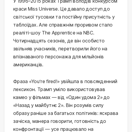
У 1996–2015 роках Трамп володів конкурсом
краси Miss Universe. Це давало доступ до
світської тусовки та постійну присутність у
таблоїдах. Але справжнім проривом стало
реаліті-шоу The Apprentice на NBC.
Чотирнадцять сезонів, де він особисто
звільняв учасників, перетворили його на
впізнаваного персонажа для мільйонів
американців.
Фраза «You’re fired!» увійшла в повсякденний
лексикон. Трамп уміло використовував
камео у фільмах — від «Один удома 2» до
«Назад у майбутнє 2». Він розумів силу
образу раніше за багатьох політиків: яскрава
зачіска, манера говорити, готовність до
конфронтації — усе працювало на