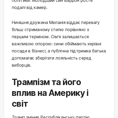
політики. Молодший син Баррон росте
подалі від камер.
Нинішня дружина Меланія віддає перевагу
більш стриманому стилю порівняно з
першим терміном. Сім’я залишається
важливою опорою: сини обіймають керівні
посади в бізнесі, а публічна підтримка батька
допомагає зберігати лояльність серед
виборців.
Трампізм та його
вплив на Америку і
світ
Трамп змінив Республіканську партію,