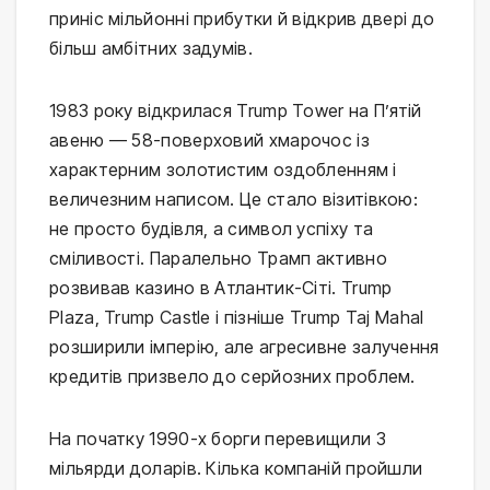
приніс мільйонні прибутки й відкрив двері до
більш амбітних задумів.
1983 року відкрилася Trump Tower на П’ятій
авеню — 58-поверховий хмарочос із
характерним золотистим оздобленням і
величезним написом. Це стало візитівкою:
не просто будівля, а символ успіху та
сміливості. Паралельно Трамп активно
розвивав казино в Атлантик-Сіті. Trump
Plaza, Trump Castle і пізніше Trump Taj Mahal
розширили імперію, але агресивне залучення
кредитів призвело до серйозних проблем.
На початку 1990-х борги перевищили 3
мільярди доларів. Кілька компаній пройшли