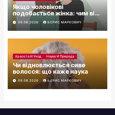
Якщо чоловікові
подобається жінка: чим він
себе видає
09.08.2026
БОРИС МАРКОВИЧ
Красота И Уход
Наука И Природа
Чи відновлюється сиве
волосся: що каже наука
09.08.2026
БОРИС МАРКОВИЧ