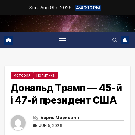
Skip
Sun. Aug 9th, 2026
4:49:20 PM
to
content
История
Политика
Дональд Трамп — 45-й
і 47-й президент США
By
Борис Маркович
JUN 5, 2026