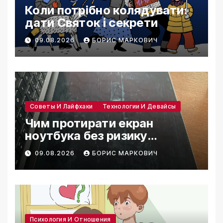
Коли потрібно колядувати:
дати Святок і секрети
09.08.2026
БОРИС МАРКОВИЧ
Советы И Лайфхаки
Технологии И Девайсы
Чим протирати екран
ноутбука без ризику
пошкодити покриття
09.08.2026
БОРИС МАРКОВИЧ
Психология И Отношения