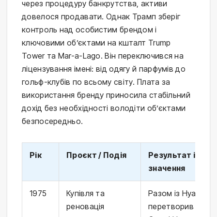
через процедуру банкрутства, активи
довелося продавати. Однак Трамп зберіг
контроль над особистим брендом і
ключовими об’єктами на кшталт Trump
Tower та Mar-a-Lago. Він переключився на
ліцензування імені: від одягу й парфумів до
гольф-клубів по всьому світу. Плата за
використання бренду приносила стабільний
дохід без необхідності володіти об’єктами
безпосередньо.
Рік
Проєкт / Подія
Результат і
значення
1975
Купівля та
Разом із Hyatt
реновація
перетворив на