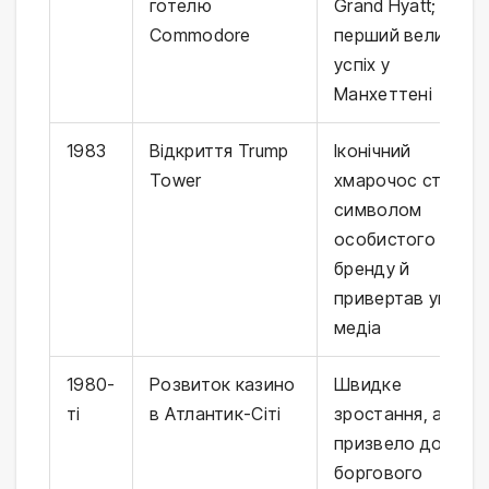
готелю
Grand Hyatt;
Commodore
перший великий
успіх у
Манхеттені
1983
Відкриття Trump
Іконічний
Tower
хмарочос став
символом
особистого
бренду й
привертав увагу
медіа
1980-
Розвиток казино
Швидке
ті
в Атлантик-Сіті
зростання, але
призвело до
боргового