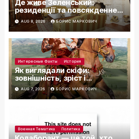
Де живе Зеленський:
резиденції та повсякденне
життя
AUG 8, 2026
БОРИС МАРКОВИЧ
Интересные Факты
История
Як виглядали скіфи:
зовнішність, зріст і
реконструкції
AUG 7, 2026
БОРИС МАРКОВИЧ
Военная Тематика
Политика
Колаборант — це той, хто