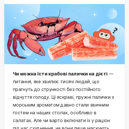
Чи можна їсти крабові палички на дієті
 — 
питання, яке хвилює тисячі людей, що 
прагнуть до стрункості без постійного 
відчуття голоду. Ці яскраві, пружні палички з 
морським ароматом давно стали звичним 
гостем на наших столах, особливо в 
салатах. Але чи варто включати їх у раціон 
під час схуднення, чи вони лише маскують 