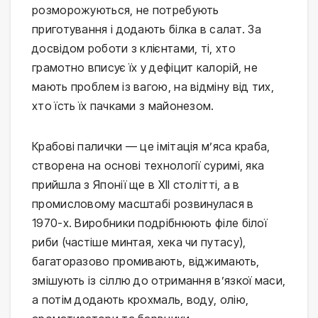
розморожуються, не потребують 
приготування і додають білка в салат. За 
досвідом роботи з клієнтами, ті, хто 
грамотно вписує їх у дефіцит калорій, не 
мають проблем із вагою, на відміну від тих, 
хто їсть їх пачками з майонезом.
Крабові палички — це імітація м’яса краба, 
створена на основі технології суримі, яка 
прийшла з Японії ще в XII столітті, а в 
промисловому масштабі розвинулася в 
1970-х. Виробники подрібнюють філе білої 
риби (частіше минтая, хека чи путасу), 
багаторазово промивають, віджимають, 
змішують із сіллю до отримання в’язкої маси, 
а потім додають крохмаль, воду, олію, 