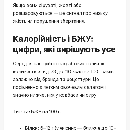
Якщо вони сіруваті, жовті або 
розшаровуються — це сигнал про низьку 
якість чи порушення зберігання.
Калорійність і БЖУ:
цифри, які вирішують усе
Середня калорійність крабових паличок 
коливається від 73 до 110 ккал на 100 грамів 
залежно від бренда та рецептури. Це 
порівнянно з легким овочевим салатом і 
значно нижче, ніж у ковбаси чи сиру.
Типове БЖУ на 100 г:
Білки
: 6–12 г (у якісних — ближче до 10–