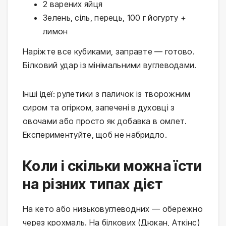
2 варених яйця
Зелень, сіль, перець, 100 г йогурту +
лимон
Наріжте все кубиками, заправте — готово. 
Білковий удар із мінімальними вуглеводами.
Інші ідеї: рулетики з паличок із творожним 
сиром та огірком, запечені в духовці з 
овочами або просто як добавка в омлет. 
Експериментуйте, щоб не набридло.
Коли і скільки можна їсти
на різних типах дієт
На кето або низьковуглеводних — обережно 
через крохмаль. На білкових (Дюкан, Аткінс) 