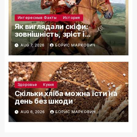
Интересные Факты
История
Як виглядали скіфи:
зовнішність, зріст і
реконструкції
AUG 7, 2026
БОРИС МАРКОВИЧ
Здоровье
Кухня
Скільки хліба можна їсти на
день без шкоди
AUG 6, 2026
БОРИС МАРКОВИЧ