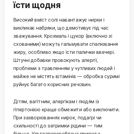
їсти щодня
Високий вміст солі навантажує нирки і 
викликає набряки, що демотивує під час 
зважування. Крохмаль і цукор (включно зі 
схованими) можуть гальмувати спалювання 
жиру, особливо якщо їсти палички ввечері. 
Штучні добавки провокують алергії, 
проблеми з травленням у чутливих людей і 
майже не містять вітамінів — обробка суримі 
руйнує багато корисних речовин.
Дітям, вагітним, алергікам і людям із 
гіпертонією краще обмежити або виключити. 
При захворюваннях нирок, подагрі чи 
схильності до затримки рідини — тим 
більше. Ультраперероблена природа 