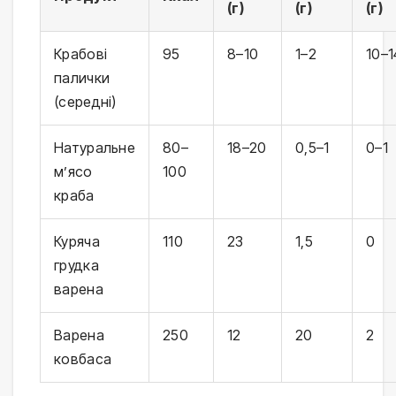
(г)
(г)
(г)
Крабові
95
8–10
1–2
10–1
палички
(середні)
Натуральне
80–
18–20
0,5–1
0–1
м’ясо
100
краба
Куряча
110
23
1,5
0
грудка
варена
Варена
250
12
20
2
ковбаса