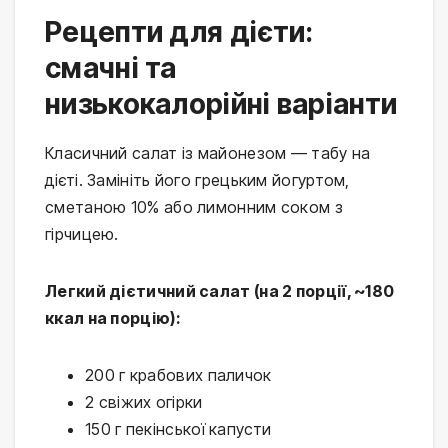
Рецепти для дієти:
смачні та
низькокалорійні варіанти
Класичний салат із майонезом — табу на 
дієті. Замініть його грецьким йогуртом, 
сметаною 10% або лимонним соком з 
гірчицею.
Легкий дієтичний салат (на 2 порції, ~180 
ккал на порцію):
200 г крабових паличок
2 свіжих огірки
150 г пекінської капусти