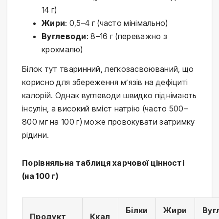
14 г)
Жири
: 0,5–4 г (часто мінімально)
Вуглеводи
: 8–16 г (переважно з
крохмалю)
Білок тут тваринний, легкозасвоюваний, що 
корисно для збереження м’язів на дефіциті 
калорій. Однак вуглеводи швидко піднімають 
інсулін, а високий вміст натрію (часто 500–
800 мг на 100 г) може провокувати затримку 
рідини.
Порівняльна таблиця харчової цінності 
(на 100 г)
Білки
Жири
Вуг
Продукт
Ккал