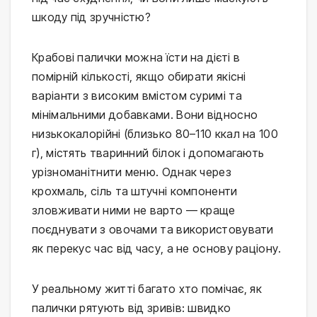
шкоду під зручністю?
Крабові палички можна їсти на дієті в 
помірній кількості, якщо обирати якісні 
варіанти з високим вмістом суримі та 
мінімальними добавками. Вони відносно 
низькокалорійні (близько 80–110 ккал на 100 
г), містять тваринний білок і допомагають 
урізноманітнити меню. Однак через 
крохмаль, сіль та штучні компоненти 
зловживати ними не варто — краще 
поєднувати з овочами та використовувати 
як перекус час від часу, а не основу раціону.
У реальному житті багато хто помічає, як 
палички рятують від зривів: швидко 