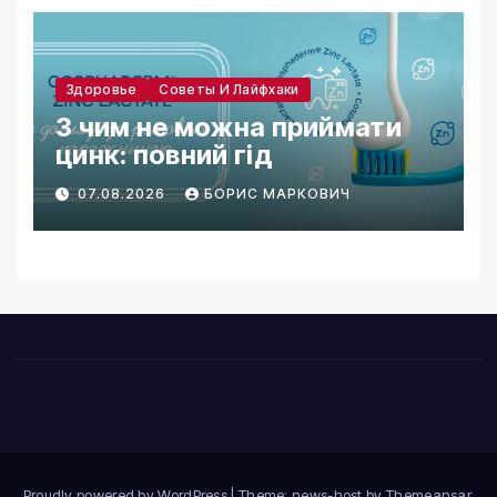
Здоровье
Советы И Лайфхаки
З чим не можна приймати
цинк: повний гід
07.08.2026
БОРИС МАРКОВИЧ
Proudly powered by WordPress
|
Theme: news-host by
Themeansar
.