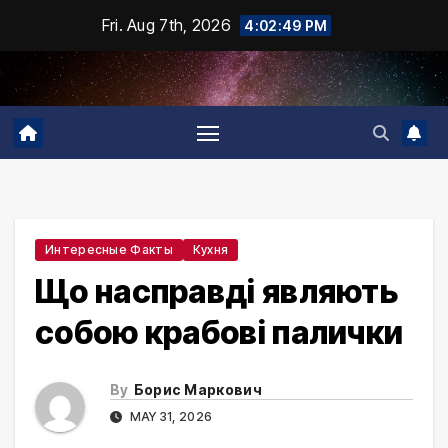
Skip
Fri. Aug 7th, 2026
4:02:50 PM
to
content
Интересные Факты
Кухня
Що насправді являють
собою крабові палички
By
Борис Маркович
MAY 31, 2026