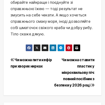
обирайте найкраще і поєднуйте зі 
справжньою їжею — тоді результат не 
змусить на себе чекати. А якщо хочеться 
справжнього смаку моря, іноді дозволяйте 
собі шматочок свіжого краба чи добру рибу. 
Тіло скаже дякую.
Post
Чи можна пити кефір
Чи можна ставити
при хворих нирках
пластик у
navigation
мікрохвильову піч:
повний посібник з
безпеки у 2026 році