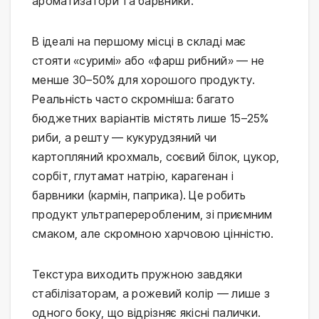
ароматизатори та барвники.
В ідеалі на першому місці в складі має 
стояти «суримі» або «фарш рибний» — не 
менше 30–50% для хорошого продукту. 
Реальність часто скромніша: багато 
бюджетних варіантів містять лише 15–25% 
риби, а решту — кукурудзяний чи 
картопляний крохмаль, соєвий білок, цукор, 
сорбіт, глутамат натрію, карагенан і 
барвники (кармін, паприка). Це робить 
продукт ультрапереробленим, зі приємним 
смаком, але скромною харчовою цінністю.
Текстура виходить пружною завдяки 
стабілізаторам, а рожевий колір — лише з 
одного боку, що відрізняє якісні палички. 