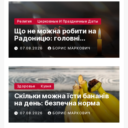
Религия
Церковные И Праздничные Даты
Що не можна робити на
Радоницю: головні
заборони дня
07.08.2026
БОРИС МАРКОВИЧ
Здоровье
Кухня
Скільки можна їсти бананів
на день: безпечна норма
07.08.2026
БОРИС МАРКОВИЧ