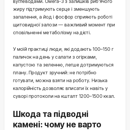
вуглеводами. Омега-3 з залишків риб’ячого 
жиру підтримують серце і зменшують 
запалення, а йод і фосфор сприяють роботі 
щитовидної залози — важливий момент при 
сповільненні метаболізму на дієті.
У моїй практиці люди, які додають 100–150 г 
паличок на день у салати з огірками, 
капустою та зеленню, легше дотримуються 
плану. Продукт зручний: не потрібно 
готувати, можна взяти на роботу. Низька 
калорійність дозволяє вписати їх навіть у 
суворі протоколи на кшталт 1200–1500 ккал.
Шкода та підводні
камені: чому не варто