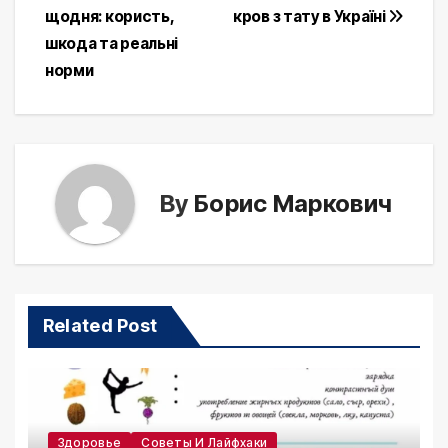
щодня: користь,
кров з тату в Україні
navigation
шкода та реальні
норми
By
Борис Маркович
Related Post
Здоровье
Советы И Лайфхаки