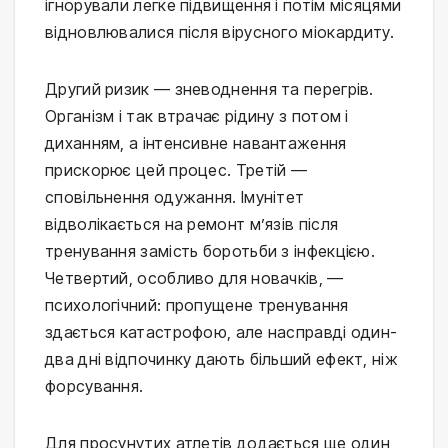
ігнорували легке підвищення і потім місяцями 
відновлювалися після вірусного міокардиту.
Другий ризик — зневоднення та перегрів. 
Організм і так втрачає рідину з потом і 
диханням, а інтенсивне навантаження 
прискорює цей процес. Третій — 
сповільнення одужання. Імунітет 
відволікається на ремонт м’язів після 
тренування замість боротьби з інфекцією. 
Четвертий, особливо для новачків, — 
психологічний: пропущене тренування 
здається катастрофою, але насправді один-
два дні відпочинку дають більший ефект, ніж 
форсування.
Для просунутих атлетів додається ще один 