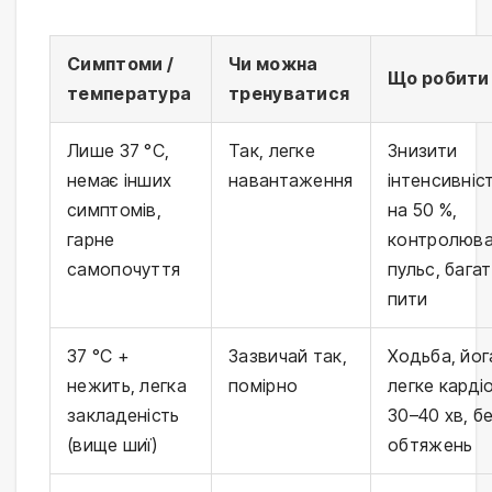
Симптоми /
Чи можна
Що робити
температура
тренуватися
Лише 37 °C,
Так, легке
Знизити
немає інших
навантаження
інтенсивніс
симптомів,
на 50 %,
гарне
контролюв
самопочуття
пульс, бага
пити
37 °C +
Зазвичай так,
Ходьба, йог
нежить, легка
помірно
легке карді
закладеність
30–40 хв, б
(вище шиї)
обтяжень