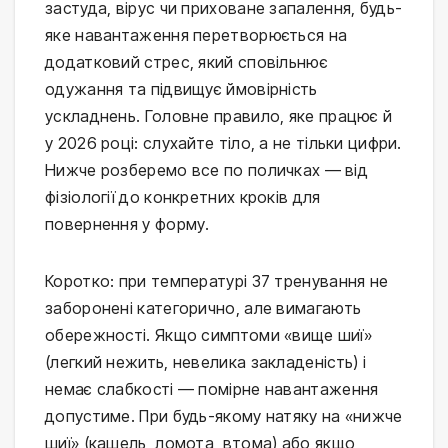
застуда, вірус чи приховане запалення, будь-
яке навантаження перетворюється на 
додатковий стрес, який сповільнює 
одужання та підвищує ймовірність 
ускладнень. Головне правило, яке працює й 
у 2026 році: слухайте тіло, а не тільки цифри. 
Нижче розберемо все по поличках — від 
фізіології до конкретних кроків для 
повернення у форму.
Коротко: при температурі 37 тренування не 
заборонені категорично, але вимагають 
обережності. Якщо симптоми «вище шиї» 
(легкий нежить, невелика закладеність) і 
немає слабкості — помірне навантаження 
допустиме. При будь-якому натяку на «нижче 
шиї» (кашель, ломота, втома) або якщо 