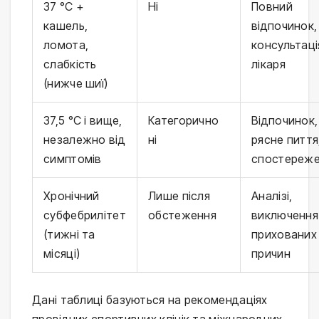
37 °C +
Ні
Повний
кашель,
відпочинок,
ломота,
консультаці
слабкість
лікаря
(нижче шиї)
37,5 °C і вище,
Категорично
Відпочинок,
незалежно від
ні
рясне пиття
симптомів
спостереж
Хронічний
Лише після
Аналізі,
субфебрилітет
обстеження
виключення
(тижні та
прихованих
місяці)
причин
Дані таблиці базуються на рекомендаціях 