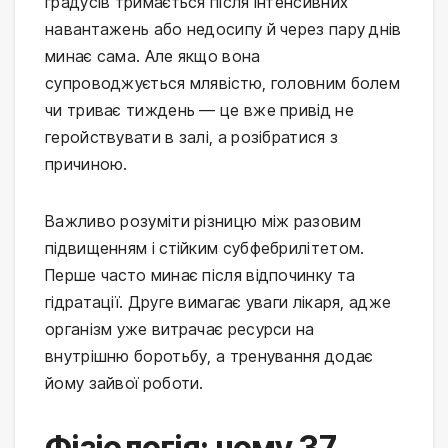
градусів тримається після інтенсивних 
навантажень або недосипу й через пару днів 
минає сама. Але якщо вона 
супроводжується млявістю, головним болем 
чи триває тиждень — це вже привід не 
геройствувати в залі, а розібратися з 
причиною.
Важливо розуміти різницю між разовим 
підвищенням і стійким субфебрилітетом. 
Перше часто минає після відпочинку та 
гідратації. Друге вимагає уваги лікаря, адже 
організм уже витрачає ресурси на 
внутрішню боротьбу, а тренування додає 
йому зайвої роботи.
Фізіологія: чому 37