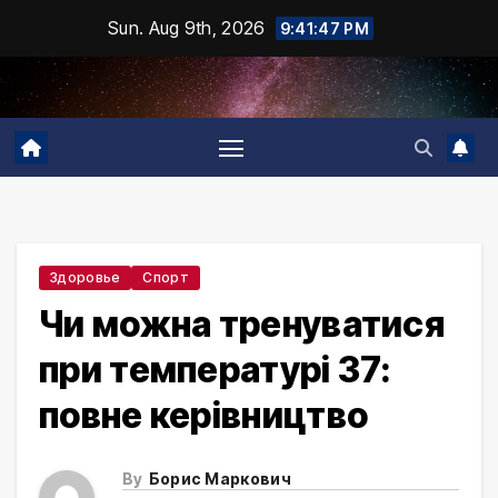
Skip
Sun. Aug 9th, 2026
9:41:48 PM
to
content
Здоровье
Спорт
Чи можна тренуватися
при температурі 37:
повне керівництво
By
Борис Маркович