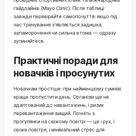
провідних спортивних клінік та міжнародних 
гайдлайнів (Mayo Clinic). Після таблиці 
завжди перевіряйте самопочуття: якщо під 
час тренування з’являється задишка, 
запаморочення чи сильна втома — одразу 
зупиняйтеся.
Практичні поради для
новачків і просунутих
Новачкам простіше: при найменшому сумніві 
краще пропустити день. Організм ще не 
адаптований до навантажень, і ризик 
перевантаження вищий. Почніть з 
прогулянки на свіжому повітрі — це і рух, і 
свіже повітря, і мінімальний стрес для 