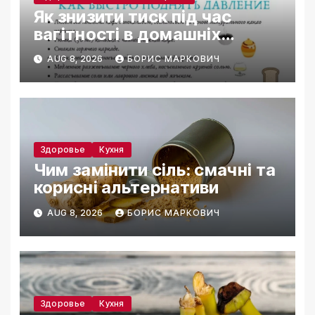
Як знизити тиск під час
вагітності в домашніх
умовах
AUG 8, 2026
БОРИС МАРКОВИЧ
Здоровье
Кухня
Чим замінити сіль: смачні та
корисні альтернативи
AUG 8, 2026
БОРИС МАРКОВИЧ
Здоровье
Кухня