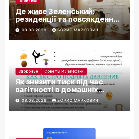
Политика
Де живе Зеленський:
резиденції та повсякденне
життя
08.08.2026
БОРИС МАРКОВИЧ
Здоровье
Советы И Лайфхаки
Як знизити тиск під час
вагітності в домашніх
умовах
08.08.2026
БОРИС МАРКОВИЧ