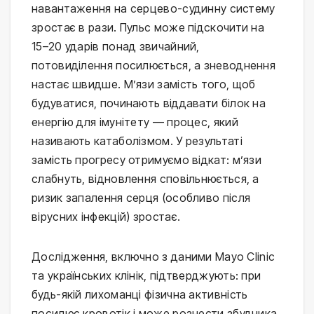
навантаження на серцево-судинну систему 
зростає в рази. Пульс може підскочити на 
15–20 ударів понад звичайний, 
потовиділення посилюється, а зневоднення 
настає швидше. М’язи замість того, щоб 
будуватися, починають віддавати білок на 
енергію для імунітету — процес, який 
називають катаболізмом. У результаті 
замість прогресу отримуємо відкат: м’язи 
слабнуть, відновлення сповільнюється, а 
ризик запалення серця (особливо після 
вірусних інфекцій) зростає.
Дослідження, включно з даними Mayo Clinic 
та українських клінік, підтверджують: при 
будь-якій лихоманці фізична активність 
посилює кровотік і може рознести збудника 