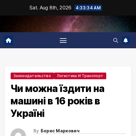
Skip
Sat. Aug 8th, 2026
4:33:35 AM
to
content
Законодательство
Логистика И Транспорт
Чи можна їздити на
машині в 16 років в
Україні
By
Борис Маркович