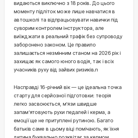
видаються виключно з 18 років. До цього 
моменту підліток може лише навчатися в 
автошколі та відпрацьовувати навички під 
суворим контролем інструктора, але 
виїжджати в реальний трафік без супроводу 
заборонено законом. Це правило 
залишається незмінним станом на 2026 рік і 
захищає як самого юного водія, так і всіх 
учасників руху від зайвих ризиків.n
Насправді 16-річний вік — це ідеальна точка 
старту для серйозної підготовки: теорія 
легко засвоюється, м’язи швидше 
запам’ятовують рухи педалей і керма, а 
емоції ще не притуплені рутиною. Багато 
батьків саме в цьому віці помічають, як їхня 
дитина буквально розквітає за кермом 