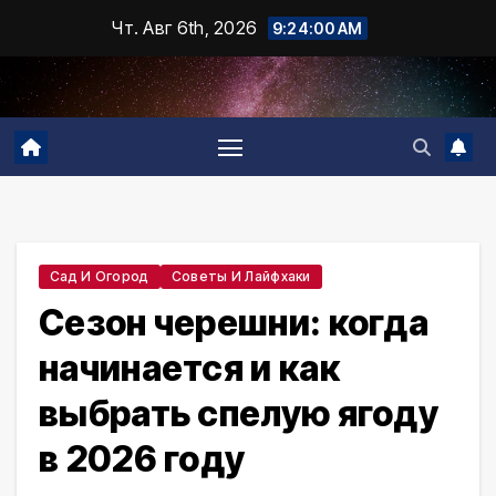
Промотать
Чт. Авг 6th, 2026
9:24:01 AM
к
содержимому
Сад И Огород
Советы И Лайфхаки
Сезон черешни: когда
начинается и как
выбрать спелую ягоду
в 2026 году