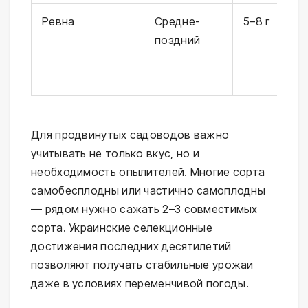
Ревна
Средне-
5–8 г
Т
поздний
к
о
с
Для продвинутых садоводов важно
учитывать не только вкус, но и
необходимость опылителей. Многие сорта
самобесплодны или частично самоплодны
— рядом нужно сажать 2–3 совместимых
сорта. Украинские селекционные
достижения последних десятилетий
позволяют получать стабильные урожаи
даже в условиях переменчивой погоды.