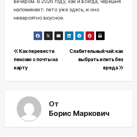
вечером. В 2026 году, как и всегда, черешня
напоминает: лето уже здесь, и оно
невероятно вкусное.
Навигация
Как перевести
Слабительный чай: как
пенсию с почты на
выбрать и пить без
по
карту
вреда
записям
От
Борис Маркович