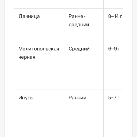
с
Дачница
Ранне-
8–14 г
Ж
средний
м
н
Мелитопольская
Средний
6–9 г
Т
чёрная
к
п
ч
н
Ипуть
Ранний
5–7 г
Т
к
с
л
к