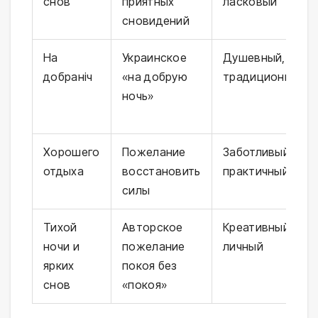
снов
приятных
ласковый
сновидений
На
Украинское
Душевный,
добраніч
«на добрую
традиционный
ночь»
Хорошего
Пожелание
Заботливый,
отдыха
восстановить
практичный
силы
Тихой
Авторское
Креативный,
ночи и
пожелание
личный
ярких
покоя без
снов
«покоя»