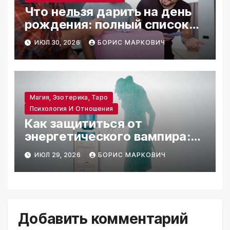
Что нельзя дарить на день
рождения: полный список
табу
ИЮЛ 30, 2026
БОРИС МАРКОВИЧ
Магия, Эзотерика, Таро
Психология И Отношения
Как защититься от
энергетического вампира:
практические методы
ИЮЛ 29, 2026
БОРИС МАРКОВИЧ
сохранения сил
Добавить комментарий