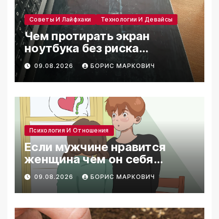
Советы И Лайфхаки
Технологии И Девайсы
Чем протирать экран
ноутбука без риска
повредить покрытие
09.08.2026
БОРИС МАРКОВИЧ
Психология И Отношения
Если мужчине нравится
женщина чем он себя
выдает
09.08.2026
БОРИС МАРКОВИЧ