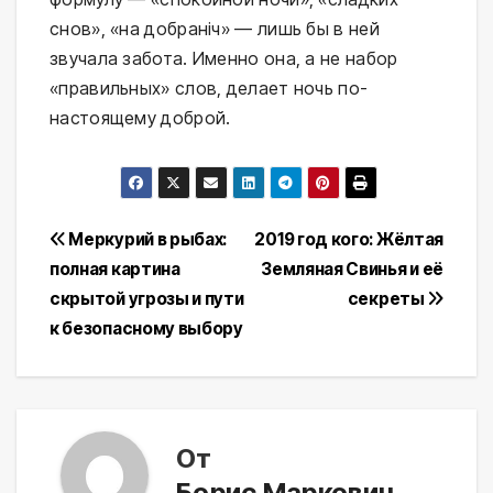
снов», «на добраніч» — лишь бы в ней
звучала забота. Именно она, а не набор
«правильных» слов, делает ночь по-
настоящему доброй.
Навигация
Меркурий в рыбах:
2019 год кого: Жёлтая
полная картина
Земляная Свинья и её
по
скрытой угрозы и пути
секреты
записям
к безопасному выбору
От
Борис Маркович