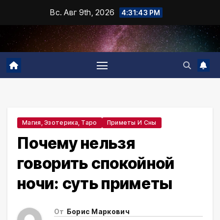
Промотать
Вс. Авг 9th, 2026
4:31:45 PM
к
содержимому
Магия, Эзотерика, Таро
Приметы И Сны
Почему нельзя
говорить спокойной
ночи: суть приметы
От
Борис Маркович