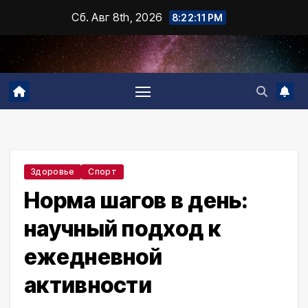
Промотать
Сб. Авг 8th, 2026
8:22:12 PM
к
содержимому
Здоровье
Спорт
Норма шагов в день:
научный подход к
ежедневной
активности