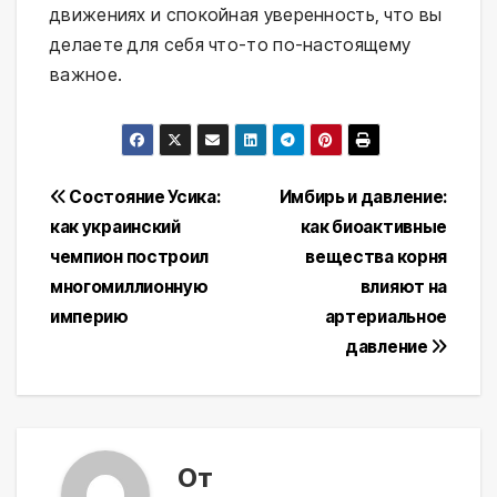
движениях и спокойная уверенность, что вы
делаете для себя что-то по-настоящему
важное.
Навигация
Состояние Усика:
Имбирь и давление:
как украинский
как биоактивные
по
чемпион построил
вещества корня
записям
многомиллионную
влияют на
империю
артериальное
давление
От