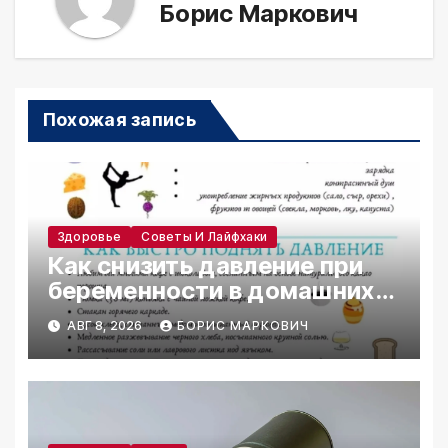
Борис Маркович
Похожая запись
Здоровье
Советы И Лайфхаки
Как снизить давление при
беременности в домашних
условиях
АВГ 8, 2026
БОРИС МАРКОВИЧ