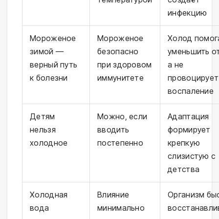
инфекцию
Мороженое
Мороженое
Холод помог
зимой —
безопасно
уменьшить от
верный путь
при здоровом
а не
к болезни
иммунитете
провоцирует
воспаление
Детям
Можно, если
Адаптация
нельзя
вводить
формирует
холодное
постепенно
крепкую
слизистую с
детства
Холодная
Влияние
Организм бы
вода
минимально
восстанавли