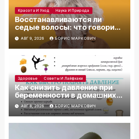
Красота И Уход
Наука И Природа
Восстанавливаются ли
седые волосы: что говорит
наука
АВГ 9, 2026
БОРИС МАРКОВИЧ
Здоровье
Советы И Лайфхаки
Как снизить давление при
беременности в домашних
условиях
АВГ 8, 2026
БОРИС МАРКОВИЧ