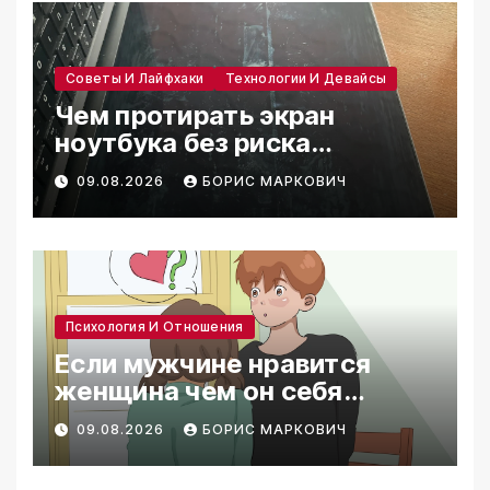
Советы И Лайфхаки
Технологии И Девайсы
Чем протирать экран
ноутбука без риска
повредить покрытие
09.08.2026
БОРИС МАРКОВИЧ
Психология И Отношения
Если мужчине нравится
женщина чем он себя
выдает
09.08.2026
БОРИС МАРКОВИЧ