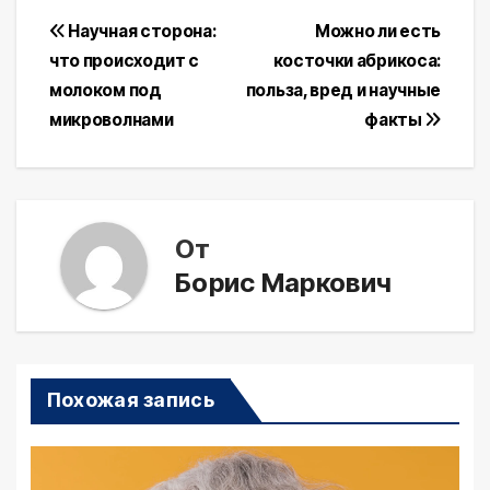
Навигация
Научная сторона:
Можно ли есть
что происходит с
косточки абрикоса:
по
молоком под
польза, вред и научные
записям
микроволнами
факты
От
Борис Маркович
Похожая запись