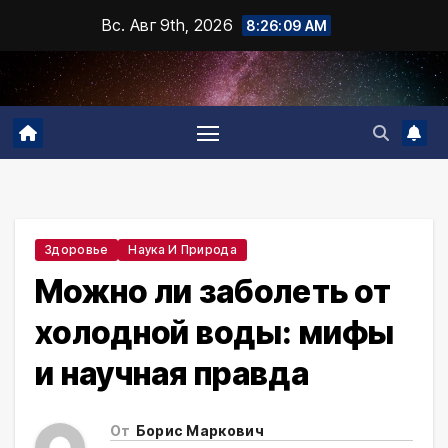
Промотать
Вс. Авг 9th, 2026
8:26:11 AM
к
содержимому
Здоровье
Наука И Природа
Можно ли заболеть от
холодной воды: мифы
и научная правда
От
Борис Маркович