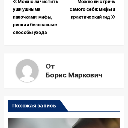
Навигация
Можно ли чистить
Можно ли стричь
уши ушными
самого себя: мифы и
по
палочками: мифы,
практический гид
записям
риски и безопасные
способы ухода
От
Борис Маркович
Похожая запись