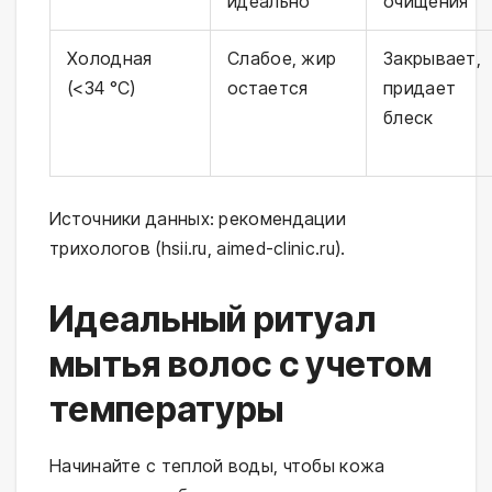
идеально
очищения
Холодная
Слабое, жир
Закрывает,
(<34 °C)
остается
придает
блеск
Источники данных: рекомендации 
трихологов (hsii.ru, aimed-clinic.ru).
Идеальный ритуал
мытья волос с учетом
температуры
Начинайте с теплой воды, чтобы кожа 