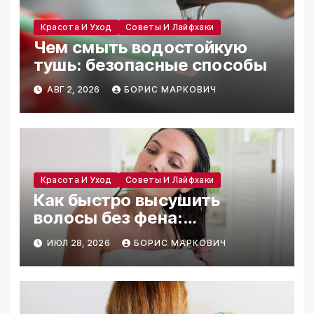
Красота И Уход
Советы И Лайфхаки
Чем смыть водостойкую
тушь: безопасные способы
АВГ 2, 2026
БОРИС МАРКОВИЧ
Красота И Уход
Советы И Лайфхаки
Как быстро высушить
волосы без фена:
проверенные способы
ИЮЛ 28, 2026
БОРИС МАРКОВИЧ