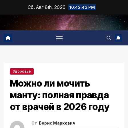
Промотать
Сб. Авг 8th, 2026
10:42:44 PM
к
содержимому
Здоровье
Можно ли мочить
манту: полная правда
от врачей в 2026 году
От
Борис Маркович