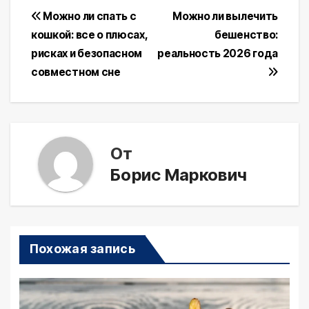
Навигация
Можно ли спать с
Можно ли вылечить
кошкой: все о плюсах,
бешенство:
по
рисках и безопасном
реальность 2026 года
записям
совместном сне
От
Борис Маркович
Похожая запись