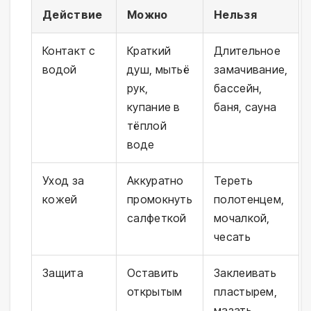
Действие
Можно
Нельзя
Контакт с
Краткий
Длительное
водой
душ, мытьё
замачивание,
рук,
бассейн,
купание в
баня, сауна
тёплой
воде
Уход за
Аккуратно
Тереть
кожей
промокнуть
полотенцем,
салфеткой
мочалкой,
чесать
Защита
Оставить
Заклеивать
открытым
пластырем,
мазать