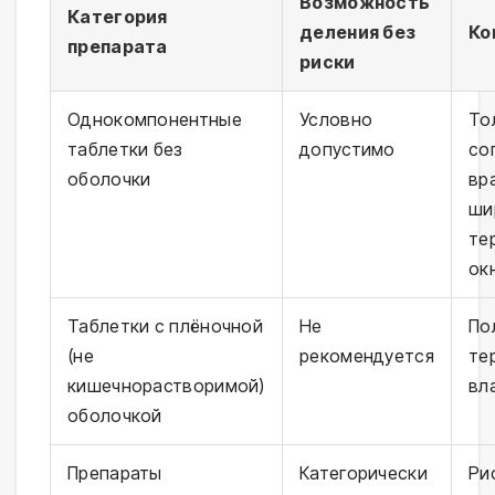
Возможность
Категория
деления без
Ко
препарата
риски
Однокомпонентные
Условно
То
таблетки без
допустимо
со
оболочки
вр
ши
те
ок
Таблетки с плёночной
Не
По
(не
рекомендуется
те
кишечнорастворимой)
вл
оболочкой
Препараты
Категорически
Ри