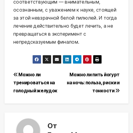
соответствующим — внимательным,
осознанным, с уважением к науке, стоящей
за этой невзрачной белой пилюлей. И тогда
лечение действительно будет лечить, а не
превращаться в эксперимент с
непредсказуемым финалом.
Навигация
Можно ли
Можно ли пить йогурт
тренироваться на
на ночь: польза, риски и
по
голодный желудок
тонкости
записям
От