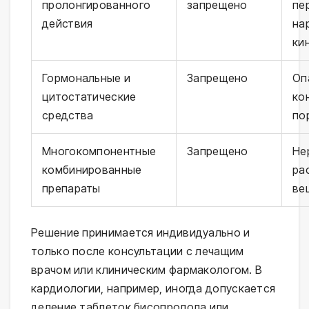
пролонгированного
запрещено
пе
действия
на
ки
Гормональные и
Запрещено
Оп
цитостатические
ко
средства
по
Многокомпонентные
Запрещено
Не
комбинированные
ра
препараты
ве
Решение принимается индивидуально и
только после консультации с лечащим
врачом или клиническим фармакологом. В
кардиологии, например, иногда допускается
деление таблеток бисопролола или