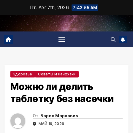
Промотать
Пт. Авг 7th, 2026
7:43:57 AM
к
содержимому
Здоровье
Советы И Лайфхаки
Можно ли делить
таблетку без насечки
От
Борис Маркович
МАЙ 19, 2026