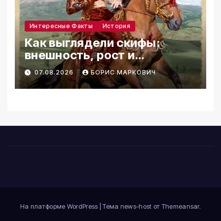
Интересные Факты
История
Как выглядели скифы:
внешность, рост и
реконструкции
07.08.2026
БОРИС МАРКОВИЧ
На платформе WordPress
|
Тема news-host от
Themeansar
.