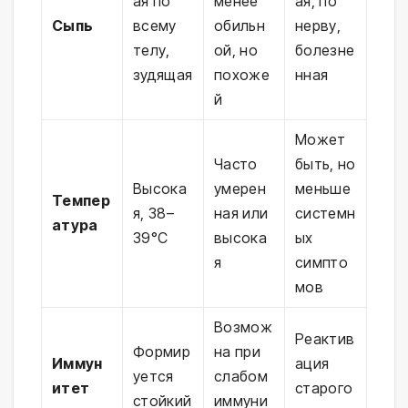
ая по
менее
ая, по
Сыпь
всему
обильн
нерву,
телу,
ой, но
болезне
зудящая
похоже
нная
й
Может
Часто
быть, но
Высока
умерен
меньше
Темпер
я, 38–
ная или
системн
атура
39°C
высока
ых
я
симпто
мов
Возмож
Реактив
Формир
на при
Иммун
ация
уется
слабом
итет
старого
стойкий
иммуни