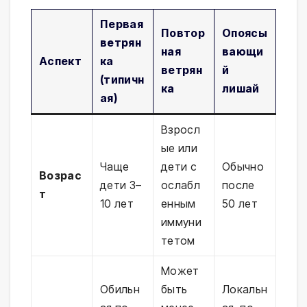
Первая
Повтор
Опоясы
ветрян
ная
вающи
Аспект
ка
ветрян
й
(типичн
ка
лишай
ая)
Взросл
ые или
Чаще
дети с
Обычно
Возрас
дети 3–
ослабл
после
т
10 лет
енным
50 лет
иммуни
тетом
Может
Обильн
быть
Локальн