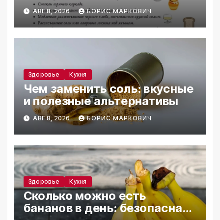
условиях
АВГ 8, 2026
БОРИС МАРКОВИЧ
Здоровье
Кухня
Чем заменить соль: вкусные
и полезные альтернативы
АВГ 8, 2026
БОРИС МАРКОВИЧ
Здоровье
Кухня
Сколько можно есть
бананов в день: безопасная