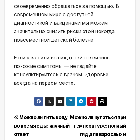
своевременно обращаться за помощью. В
современном мире с доступной
диагностикой и вакцинами мы можем
значительно снизить риски этой некогда
повсеместной детской болезни.
Если у вас или ваших детей появились
похожие симптомы — не гадайте,
консультируйтесь с врачом. Здоровье
всегда на первом месте.
Навигация
Можно ли пить воду
Можно ли купаться при
во время еды: научный
температуре: полный
по
ответ
гид для взрослых и