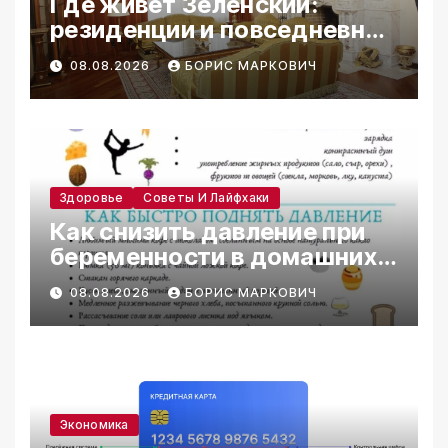
Где живет Зеленский:
резиденции и повседневная
жизнь
08.08.2026
БОРИС МАРКОВИЧ
Здоровье
Советы И Лайфхаки
Как снизить давление при
беременности в домашних
условиях
08.08.2026
БОРИС МАРКОВИЧ
Экономика