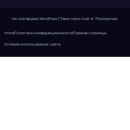
На платформе WordPress
|
Тема news-host от
Themeansar
.
Home
Политика конфиденциальности
Пример страницы
Условия использования сайта