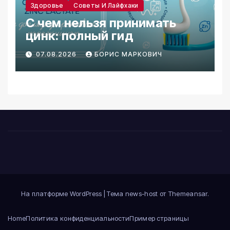
Здоровье
Советы И Лайфхаки
С чем нельзя принимать
цинк: полный гид
07.08.2026
БОРИС МАРКОВИЧ
На платформе WordPress
|
Тема news-host от
Themeansar
.
Home
Политика конфиденциальности
Пример страницы