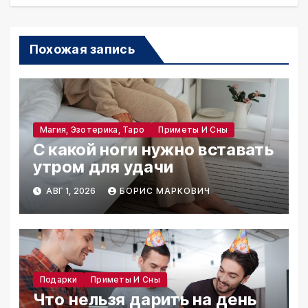
Похожая запись
Магия, Эзотерика, Таро
Приметы И Сны
С какой ноги нужно вставать
утром для удачи
АВГ 1, 2026
БОРИС МАРКОВИЧ
Подарки
Приметы И Сны
Что нельзя дарить на день