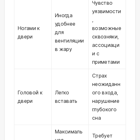
Чувство
уязвимости
Иногда
,
удобнее
Ногами к
возможные
для
двери
сквозняки,
вентиляции
ассоциаци
в жару
и с
приметами
Страх
неожиданн
Головой к
Легко
ого входа,
двери
вставать
нарушение
глубокого
сна
Максималь
Требует