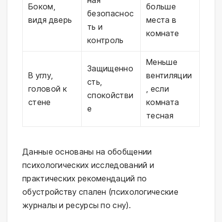
ная
Боком,
больше
безопаснос
видя дверь
места в
ть и
комнате
контроль
Меньше
Защищенно
В углу,
вентиляции
сть,
головой к
, если
спокойстви
стене
комната
е
тесная
Данные основаны на обобщении
психологических исследований и
практических рекомендаций по
обустройству спален (психологические
журналы и ресурсы по сну).