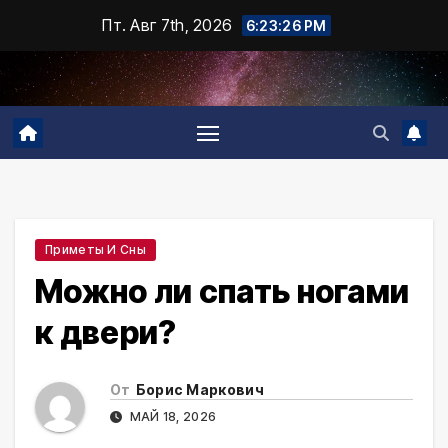
Промотать
Пт. Авг 7th, 2026
6:23:27 PM
к
содержимому
Приметы И Сны
Можно ли спать ногами
к двери?
От
Борис Маркович
МАЙ 18, 2026