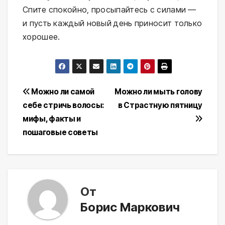
Спите спокойно, просыпайтесь с силами —
и пусть каждый новый день приносит только
хорошее.
Навигация
Можно ли самой
Можно ли мыть голову
себе стричь волосы:
в Страстную пятницу
по
мифы, факты и
записям
пошаговые советы
От
Борис Маркович