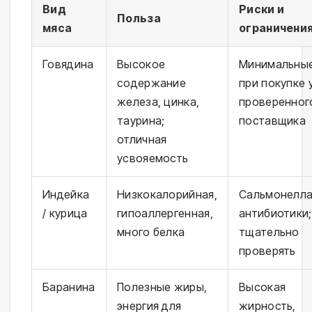
Вид
Риски и
Польза
мяса
ограничени
Говядина
Высокое
Минимальные
содержание
при покупке 
железа, цинка,
проверенног
таурина;
поставщика
отличная
усвояемость
Индейка
Низкокалорийная,
Сальмонелла
/ курица
гипоаллергенная,
антибиотики;
много белка
тщательно
проверять
Баранина
Полезные жиры,
Высокая
энергия для
жирность,