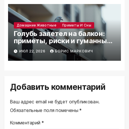
Домашние Животные
Приметы И Сны
Голубь залетел на балкон:
приметы, риски и гуманные
решения
ИЮЛ 22, 2026
БОРИС МАРКОВИЧ
Добавить комментарий
Ваш адрес email не будет опубликован.
Обязательные поля помечены
*
Комментарий
*