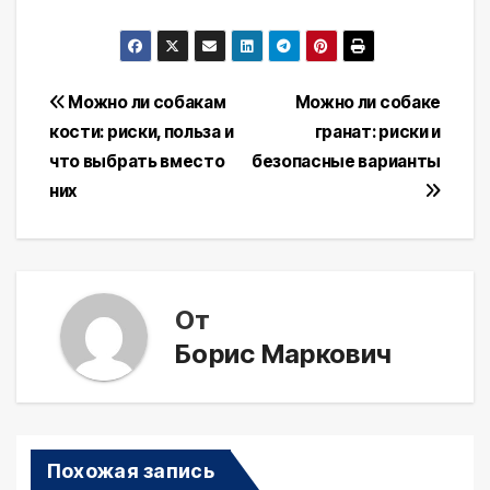
Навигация
Можно ли собакам
Можно ли собаке
кости: риски, польза и
гранат: риски и
по
что выбрать вместо
безопасные варианты
записям
них
От
Борис Маркович
Похожая запись