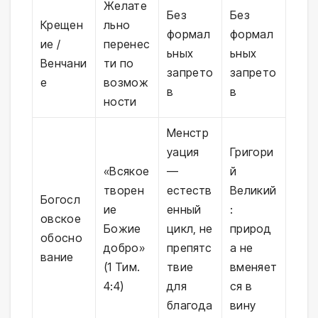
Желате
Без
Без
Крещен
льно
формал
формал
ие /
перенес
ьных
ьных
Венчани
ти по
запрето
запрето
е
возмож
в
в
ности
Менстр
уация
Григори
«Всякое
—
й
творен
естеств
Великий
Богосл
ие
енный
:
овское
Божие
цикл, не
природ
обосно
добро»
препятс
а не
вание
(1 Тим.
твие
вменяет
4:4)
для
ся в
благода
вину