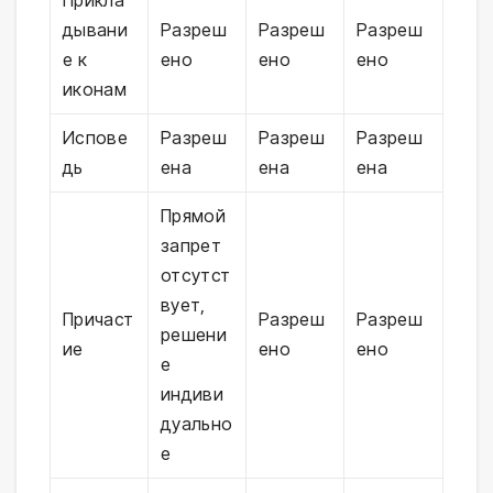
Прикла
дывани
Разреш
Разреш
Разреш
е к
ено
ено
ено
иконам
Испове
Разреш
Разреш
Разреш
дь
ена
ена
ена
Прямой
запрет
отсутст
вует,
Причаст
Разреш
Разреш
решени
ие
ено
ено
е
индиви
дуально
е