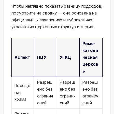
Чтобы наглядно показать разницу подходов,
посмотрите на сводку — она основана на
официальных заявлениях и публикациях
украинских церковных структур и медиа.
Римо-
католи
Аспект
ПЦУ
УГКЦ
ческая
церков
ь
Разреш
Разреш
Разреш
Посеще
ено без
ено без
ено без
ние
огранич
огранич
огранич
храма
ений
ений
ений