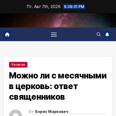
Промотать
Пт. Авг 7th, 2026
9:39:02 PM
к
содержимому
Религия
Можно ли с месячными
в церковь: ответ
священников
От
Борис Маркович