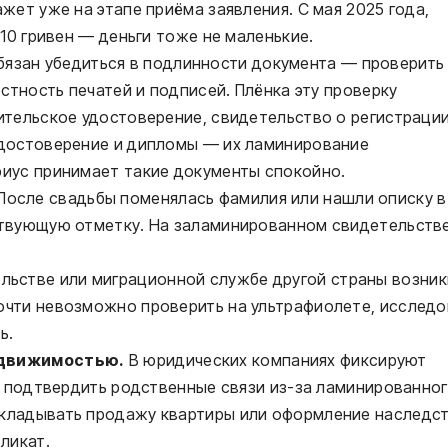
жет уже на этапе приёма заявления. С мая 2025 года,
610 гривен — деньги тоже не маленькие.
язан убедиться в подлинности документа — проверить
остность печатей и подписей. Плёнка эту проверку
ительское удостоверение, свидетельство о регистраци
удостоверение и дипломы — их ламинирование
риус принимает такие документы спокойно.
После свадьбы поменялась фамилия или нашли описку в
ствующую отметку. На заламинированном свидетельств
ольстве или миграционной службе другой страны возник
очти невозможно проверить на ультрафиолете, исследо
ь.
едвижимостью.
В юридических компаниях фиксируют
ли подтвердить родственные связи из-за ламинированно
кладывать продажу квартиры или оформление наследс
ликат.