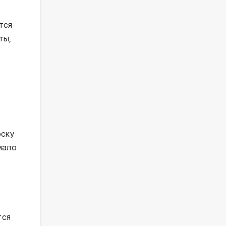
тся
ты,
оску
мало
тся