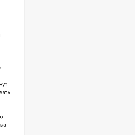
и
е
нут
вать
го
тва