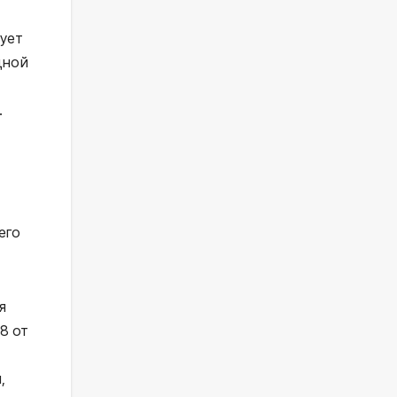
чует
дной
.
его
я
8 от
,