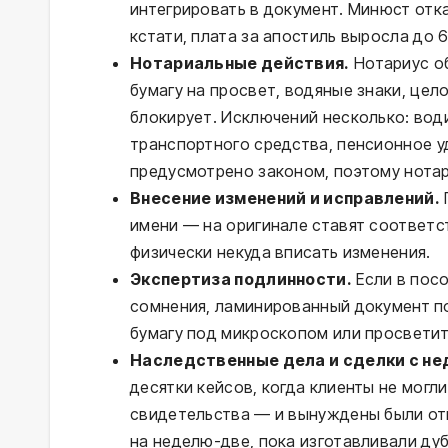
интегрировать в документ. Минюст отка
кстати, плата за апостиль выросла до 
Нотариальные действия.
Нотариус об
бумагу на просвет, водяные знаки, цел
блокирует. Исключений несколько: вод
транспортного средства, пенсионное 
предусмотрено законом, поэтому нота
Внесение изменений и исправлений.
имени — на оригинале ставят соответ
физически некуда вписать изменения.
Экспертиза подлинности.
Если в пос
сомнения, ламинированный документ п
бумагу под микроскопом или просветит
Наследственные дела и сделки с н
десятки кейсов, когда клиенты не мог
свидетельства — и вынуждены были от
на неделю-две, пока изготавливали дуб