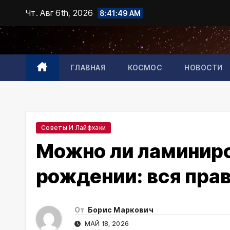
Промотать
Чт. Авг 6th, 2026
8:41:50 AM
к
содержимому
ГЛАВНАЯ
КОСМОС
НОВОСТИ
Советы И Лайфхаки
Можно ли ламиниро
рождении: вся пра
От
Борис Маркович
МАЙ 18, 2026