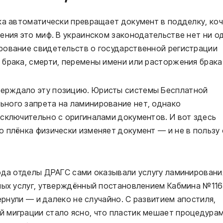
ка автоматически превращает документ в подделку, ко
ения это миф. В украинском законодательстве нет ни о
рование свидетельств о государственной регистрации
брака, смерти, перемены имени или расторжения брака
ерждало эту позицию. Юристы системы Бесплатной
ного запрета на ламинирование нет, однако
сключительно с оригиналами документов. И вот здесь
 плёнка физически изменяет документ — и не в пользу 
года отделы ДРАГС сами оказывали услугу ламинировани
тных услуг, утверждённый постановлением Кабмина №116
вернули — и далеко не случайно. С развитием апостиля,
 миграции стало ясно, что пластик мешает процедурам