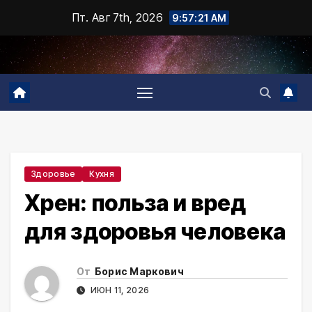
Промотать
Пт. Авг 7th, 2026
9:57:22 AM
к
содержимому
Здоровье
Кухня
Хрен: польза и вред
для здоровья человека
От
Борис Маркович
ИЮН 11, 2026