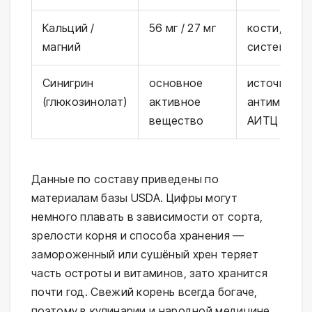
Кальций /
56 мг / 27 мг
кости, нерв
магний
система
Синигрин
основное
источник
(глюкозинолат)
активное
антимикро
вещество
АИТЦ
Данные по составу приведены по
материалам базы USDA. Цифры могут
немного плавать в зависимости от сорта,
зрелости корня и способа хранения —
замороженный или сушёный хрен теряет
часть остроты и витаминов, зато хранится
почти год. Свежий корень всегда богаче,
поэтому в кулинарии и народной медицине