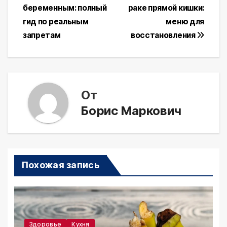
беременным: полный
раке прямой кишки:
по
гид по реальным
меню для
записям
запретам
восстановления
От
Борис Маркович
Похожая запись
Здоровье
Кухня