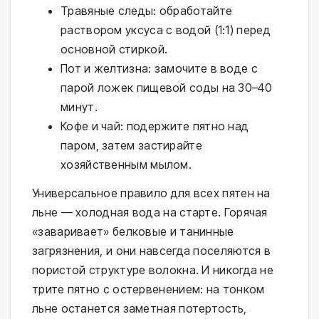
Травяные следы: обработайте
раствором уксуса с водой (1:1) перед
основной стиркой.
Пот и желтизна: замочите в воде с
парой ложек пищевой соды на 30–40
минут.
Кофе и чай: подержите пятно над
паром, затем застирайте
хозяйственным мылом.
Универсальное правило для всех пятен на
льне — холодная вода на старте. Горячая
«заваривает» белковые и танинные
загрязнения, и они навсегда поселяются в
пористой структуре волокна. И никогда не
трите пятно с остервенением: на тонком
льне останется заметная потертость,