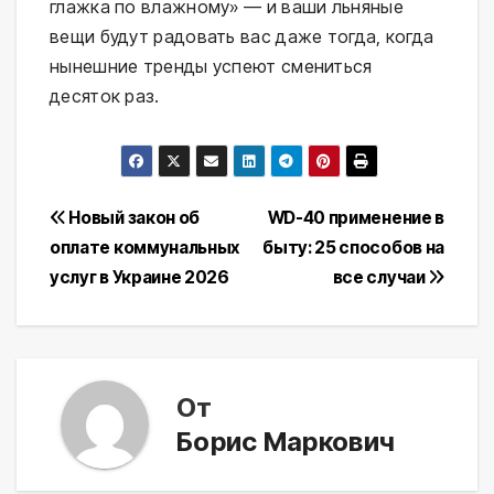
глажка по влажному» — и ваши льняные
вещи будут радовать вас даже тогда, когда
нынешние тренды успеют смениться
десяток раз.
Навигация
Новый закон об
WD-40 применение в
оплате коммунальных
быту: 25 способов на
по
услуг в Украине 2026
все случаи
записям
От
Борис Маркович