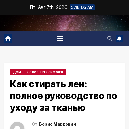
Промотать
Пт. Авг 7th, 2026
3:18:06 AM
к
содержимому
Дом
Советы И Лайфхаки
Как стирать лен:
полное руководство по
уходу за тканью
От
Борис Маркович