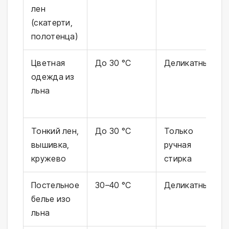
лен
(скатерти,
полотенца)
Цветная
До 30 °C
Деликатный
одежда из
льна
Тонкий лен,
До 30 °C
Только
вышивка,
ручная
кружево
стирка
Постельное
30–40 °C
Деликатный
белье изо
льна