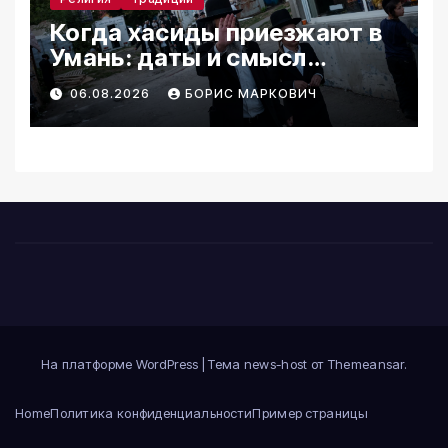
Когда хасиды приезжают в
Умань: даты и смысл
паломничества
06.08.2026
БОРИС МАРКОВИЧ
На платформе WordPress
|
Тема news-host от
Themeansar
.
Home
Политика конфиденциальности
Пример страницы