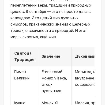
переплетении веры, традиции и природных
циклов. 9 сентября — это не просто дата в
календаре. Это целый мир духовных
смыслов, практических знаний о целебных
травах, о взаимности с природой. И этот
мир, к счастью, ещё жив.
Святой /
Значение
Духовный смы
Традиция
Пимен
Египетский
Молитва, молча
Великий
монах V века,
внутреннее
отец-
совершенствов
пустынник
Кукша
Монах XII
Миссия, пропов