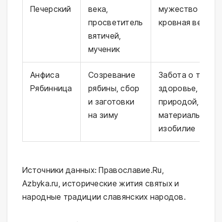
Печерский
века,
мужество в вер
просветитель
кровная вернос
вятичей,
мученик
Анфиса
Созревание
Забота о теле и
Рябинница
рябины, сбор
здоровье, связь
и заготовки
природой,
на зиму
материальное
изобилие
Источники данных: Православие.Ru,
Azbyka.ru, исторические жития святых и
народные традиции славянских народов.