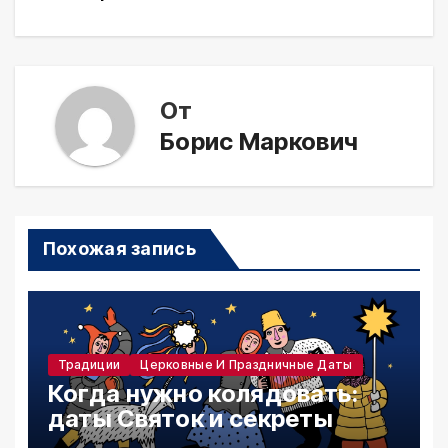
От
Борис Маркович
Похожая запись
Традиции
Церковные И Праздничные Даты
Когда нужно колядовать:
даты Святок и секреты