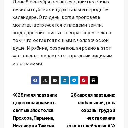
День 9 сентября остаётся одним из самых
ёмких и глубоких в церковном и народном
календаре. Это день, когда проповедь
молитвы встречается с плодами земли,
когда древние святые говорят через века о
том, что остаётся вечным в человеческой
душе. И рябина, созревающая ровно в этот
час, словно делает этот праздник видимым
и осязаемым.
Навигация
28 июля праздник
28 апреля праздник:
церковный: память
глобальный день
по
святых апостолов
охраны труда и
записям
Прохора, Пармена,
чествование
Никанора и Тимона
спасателей жизней