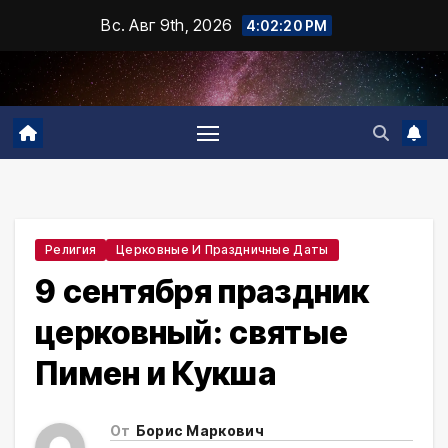
Промотать
Вс. Авг 9th, 2026
4:02:21 PM
к
содержимому
Религия
Церковные И Праздничные Даты
9 сентября праздник
церковный: святые
Пимен и Кукша
От
Борис Маркович