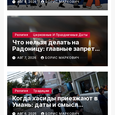
АВГ 9, 2026
БОРИС МАРКОВИЧ
Религия
Церковные И Праздничные Даты
Что нельзя делать на
Радоницу: главные запреты
дня
АВГ 7, 2026
БОРИС МАРКОВИЧ
Религия
Традиции
Когда хасиды приезжают в
Умань: даты и смысл
паломничества
АВГ 6, 2026
БОРИС МАРКОВИЧ