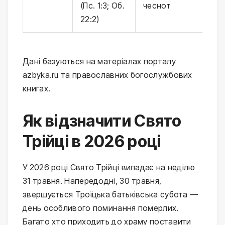
(Пс. 1:3; Об.
чеснот
т
22:2)
д
Дані базуються на матеріалах порталу
azbyka.ru та православних богослужбових
книгах.
Як відзначити Свято
Трійці в 2026 році
У 2026 році Свято Трійці випадає на неділю
31 травня. Напередодні, 30 травня,
звершується Троїцька батьківська субота —
день особливого поминання померлих.
Багато хто приходить до храму поставити