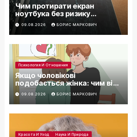
Чим протирати екран
ноутбука без ризику
пошкодити покриття
09.08.2026
БОРИС МАРКОВИЧ
Психология И Отношения
Якщо чоловікові
подобається жінка: чим він
себе видає
09.08.2026
БОРИС МАРКОВИЧ
Красота И Уход
Наука И Природа