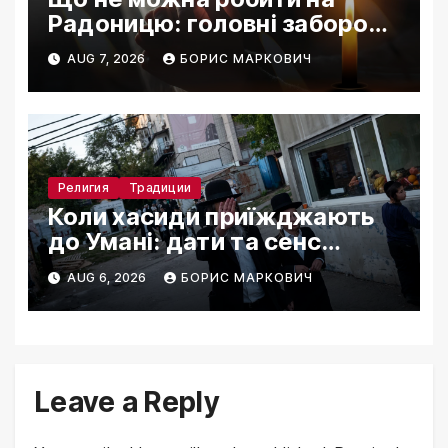
Радоницю: головні заборони
дня
AUG 7, 2026
БОРИС МАРКОВИЧ
Религия
Традиции
Коли хасиди приїжджають
до Умані: дати та сенс
паломництва
AUG 6, 2026
БОРИС МАРКОВИЧ
Leave a Reply