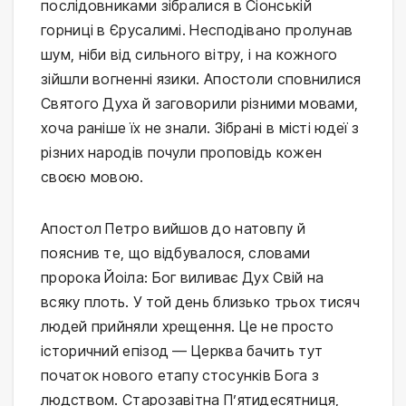
послідовниками зібралися в Сіонській
горниці в Єрусалимі. Несподівано пролунав
шум, ніби від сильного вітру, і на кожного
зійшли вогненні язики. Апостоли сповнилися
Святого Духа й заговорили різними мовами,
хоча раніше їх не знали. Зібрані в місті юдеї з
різних народів почули проповідь кожен
своєю мовою.
Апостол Петро вийшов до натовпу й
пояснив те, що відбувалося, словами
пророка Йоіла: Бог виливає Дух Свій на
всяку плоть. У той день близько трьох тисяч
людей прийняли хрещення. Це не просто
історичний епізод — Церква бачить тут
початок нового етапу стосунків Бога з
людством. Старозавітна П’ятидесятниця,