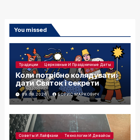
You missed
Традиции
Церковные И Праздничные Даты
Коли потрібно колядувати:
дати Святок і секрети
09.08.2026
БОРИС МАРКОВИЧ
Советы И Лайфхаки
Технологии И Девайсы