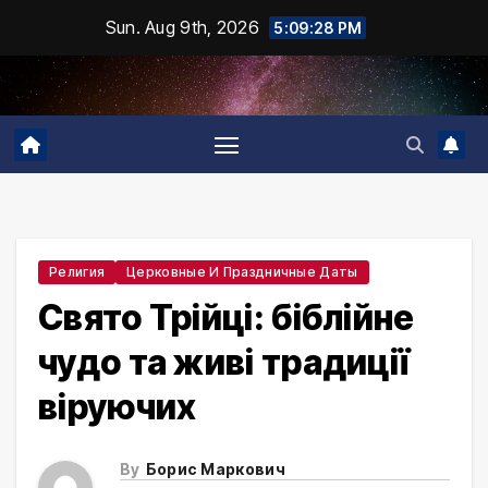
Skip
Sun. Aug 9th, 2026
5:09:29 PM
to
content
Религия
Церковные И Праздничные Даты
Свято Трійці: біблійне
чудо та живі традиції
віруючих
By
Борис Маркович