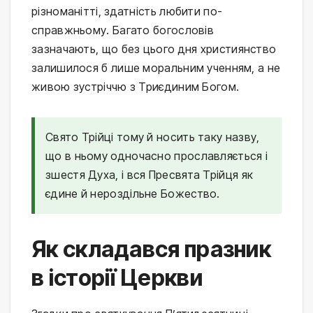
різноманітті, здатність любити по-
справжньому. Багато богословів
зазначають, що без цього дня християнство
залишилося б лише моральним ученням, а не
живою зустріччю з Триєдиним Богом.
Свято Трійці тому й носить таку назву,
що в ньому одночасно прославляється і
зшестя Духа, і вся Пресвята Трійця як
єдине й нероздільне Божество.
Як складався празник
в історії Церкви