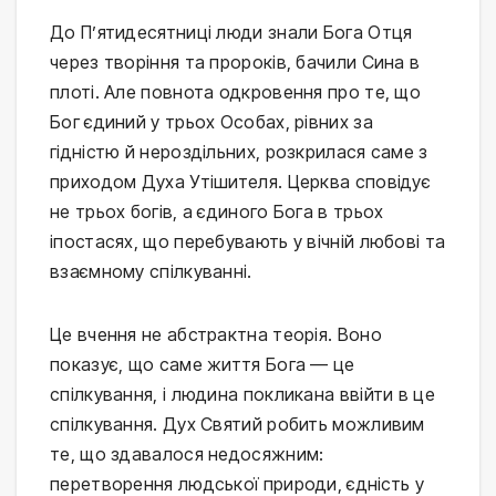
До П’ятидесятниці люди знали Бога Отця
через творіння та пророків, бачили Сина в
плоті. Але повнота одкровення про те, що
Бог єдиний у трьох Особах, рівних за
гідністю й нероздільних, розкрилася саме з
приходом Духа Утішителя. Церква сповідує
не трьох богів, а єдиного Бога в трьох
іпостасях, що перебувають у вічній любові та
взаємному спілкуванні.
Це вчення не абстрактна теорія. Воно
показує, що саме життя Бога — це
спілкування, і людина покликана ввійти в це
спілкування. Дух Святий робить можливим
те, що здавалося недосяжним:
перетворення людської природи, єдність у