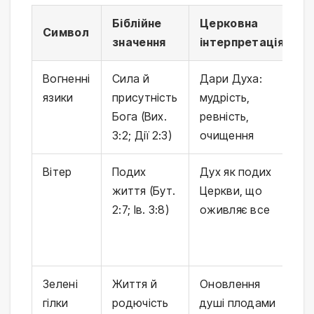
Біблійне
Церковна
С
Символ
значення
інтерпретація
с
Вогненні
Сила й
Дари Духа:
В
язики
присутність
мудрість,
в
Бога (Вих.
ревність,
з
3:2; Дії 2:3)
очищення
з
Вітер
Подих
Дух як подих
С
життя (Бут.
Церкви, що
п
2:7; Ів. 3:8)
оживляє все
ж
з
в
Зелені
Життя й
Оновлення
З
гілки
родючість
душі плодами
п