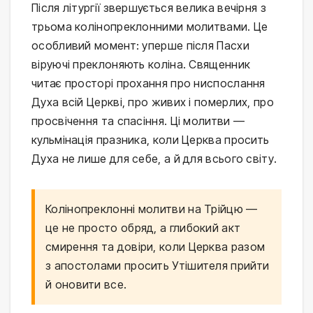
Після літургії звершується велика вечірня з
трьома колінопреклонними молитвами. Це
особливий момент: уперше після Пасхи
віруючі преклоняють коліна. Священник
читає просторі прохання про ниспослання
Духа всій Церкві, про живих і померлих, про
просвічення та спасіння. Ці молитви —
кульмінація празника, коли Церква просить
Духа не лише для себе, а й для всього світу.
Колінопреклонні молитви на Трійцю —
це не просто обряд, а глибокий акт
смирення та довіри, коли Церква разом
з апостолами просить Утішителя прийти
й оновити все.