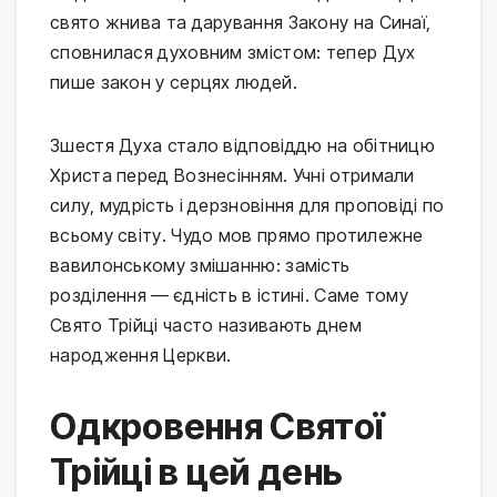
свято жнива та дарування Закону на Синаї,
сповнилася духовним змістом: тепер Дух
пише закон у серцях людей.
Зшестя Духа стало відповіддю на обітницю
Христа перед Вознесінням. Учні отримали
силу, мудрість і дерзновіння для проповіді по
всьому світу. Чудо мов прямо протилежне
вавилонському змішанню: замість
розділення — єдність в істині. Саме тому
Свято Трійці часто називають днем
народження Церкви.
Одкровення Святої
Трійці в цей день