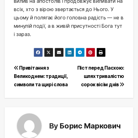
вилив на апостолів і продовжує виливати на
всіх, хто з вірою звертається до Нього. У
цьому й полягає його головна радість — не в
минулій події, а в живій присутності Бога тут
і зараз.
Post
Привітання з
Піст перед Пасхою:
Великоднем: традиції,
шлях тривалістю
navigation
символи та щирі слова
сорок вісім днів
By
Борис Маркович