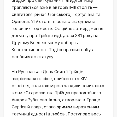
Згадки про святкування П’ятидесятниці
трапляються вже в авторів II–III століть —
святителя Іринея Ліонського, Тертуліана та
Оригена. У IV столітті вона стає одним із
головних торжеств. Офіційне затвердження
догмату про Трійцю відбулося 381 року на
Другому Вселенському соборі в
Константинополі. Тоді ж празник набув
особливого статусу.
На Русі назва «День Святої Трійці»
закріпилася пізніше, приблизно з XIV
століття, значною мірою завдяки почитанню
ікони «Старозавітна Трійця» преподобного
Андрея Рубльова. Ікона, створена в Троїце-
Сергієвій лаврі, стала зримим вираженням
таємниці єдності в любові. Поступово весь