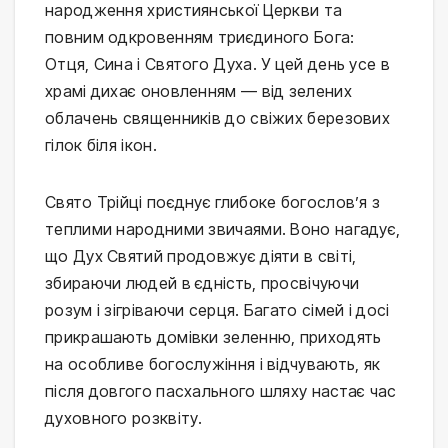
народження християнської Церкви та
повним одкровенням триєдиного Бога:
Отця, Сина і Святого Духа. У цей день усе в
храмі дихає оновленням — від зелених
облачень священників до свіжих березових
гілок біля ікон.
Свято Трійці поєднує глибоке богослов’я з
теплими народними звичаями. Воно нагадує,
що Дух Святий продовжує діяти в світі,
збираючи людей в єдність, просвічуючи
розум і зігріваючи серця. Багато сімей і досі
прикрашають домівки зеленню, приходять
на особливе богослужіння і відчувають, як
після довгого пасхального шляху настає час
духовного розквіту.