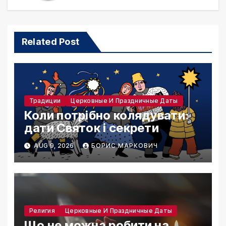
Related Post
Традиции
Церковные И Праздничные Даты
Коли потрібно колядувати:
дати Святок і секрети
AUG 9, 2026
БОРИС МАРКОВИЧ
Религия
Церковные И Праздничные Даты
Що не можна робити на