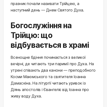
празник почали називати Трійцею, а
наступний день — Днем Святого Духа.
Богослужіння на
Трійцю: що
відбувається в храмі
Всенощне бдіння починається з великої
вечірні, де читають три паримії про Духа. На
утрені співають два канони — преподобного
Косми Маюмського та святителя Іоанна
Дамаскіна. На літургії читають уривок із
Діянь апостолів і Євангеліє від Іоанна про
живу воду Духа.