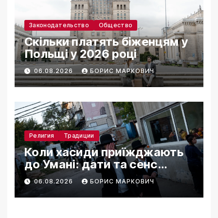
Законодательство
Общество
Скільки платять біженцям у
Польщі у 2026 році
06.08.2026
БОРИС МАРКОВИЧ
Религия
Традиции
Коли хасиди приїжджають
до Умані: дати та сенс
паломництва
06.08.2026
БОРИС МАРКОВИЧ