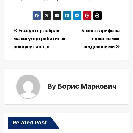
Post
Евакуатор забрав
Базові тарифи на
машину: що робити і як
посилки між
navigation
повернути авто
відділеннями
By
Борис Маркович
Related Post