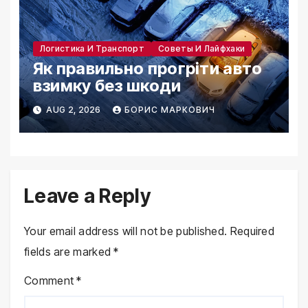
Логистика И Транспорт
Советы И Лайфхаки
Як правильно прогріти авто
взимку без шкоди
AUG 2, 2026
БОРИС МАРКОВИЧ
Leave a Reply
Your email address will not be published.
Required
fields are marked
*
Comment
*