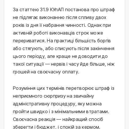
За статтею 31.9 КУпАП постанова про штраф
не підлягає виконанню після спливу двох
років із дня її набрання чинності. Однак при
активній роботі виконавців строк може
перериватися. На практиці більшість боргів
або стягують, або списують після закінчення
цього періоду, але краще не доводити до
такої ситуації — нервів і часу йде більше, ніж
грошей на своєчасну оплату.
Розуміння цих термінів перетворює штраф із
неприємного сюрпризу на звичайну
адміністративну процедуру, яку можна
пройти швидко і з мінімальними втратами.
Своєчасна реакція — найкращий спосіб
зберегти і бюджет, і спокій за кермом.