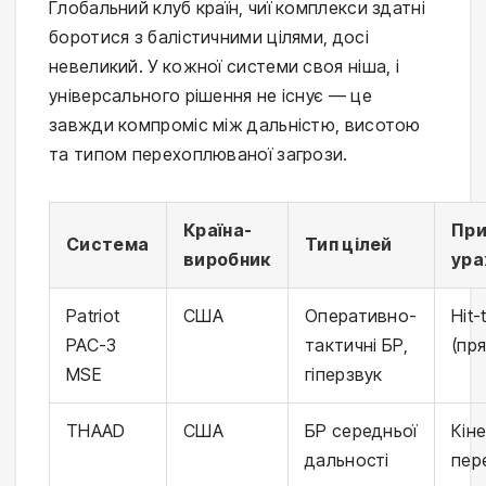
Глобальний клуб країн, чиї комплекси здатні
боротися з балістичними цілями, досі
невеликий. У кожної системи своя ніша, і
універсального рішення не існує — це
завжди компроміс між дальністю, висотою
та типом перехоплюваної загрози.
Країна-
При
Система
Тип цілей
виробник
ура
Patriot
США
Оперативно-
Hit-t
PAC-3
тактичні БР,
(пр
MSE
гіперзвук
THAAD
США
БР середньої
Кін
дальності
пер