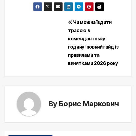
Post
Чи можна їздити
трасою в
navigation
комендантську
годину: повний гайд із
правилами та
винятками 2026 року
By
Борис Маркович