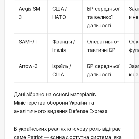
Aegis SM-
США /
БР середньої
Заа
3
НАТО
та великої
кін
дальності
SAMP/T
Франція /
Оперативно-
Оск
Італія
тактичні БР
фуг
Arrow-3
Ізраїль /
БР середньої
Заа
США
дальності
кін
Дані зібрано на основі матеріалів
Міністерства оборони України та
аналітичного видання Defense Express.
В українських реаліях ключову роль відіграє
саме Patriot — єдина доступна система, яка