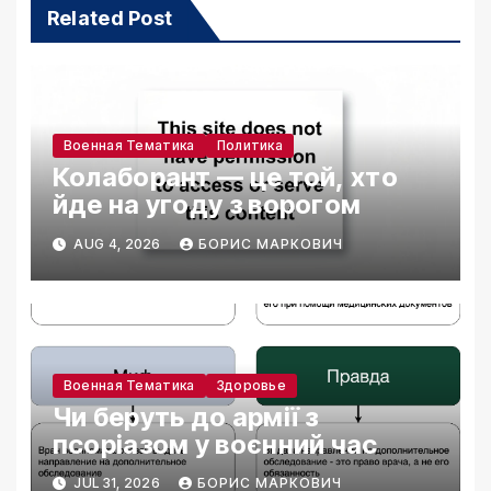
Related Post
Военная Тематика
Политика
Колаборант — це той, хто
йде на угоду з ворогом
AUG 4, 2026
БОРИС МАРКОВИЧ
Военная Тематика
Здоровье
Чи беруть до армії з
псоріазом у воєнний час
JUL 31, 2026
БОРИС МАРКОВИЧ