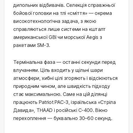
дипольних відбивачів. Селекція справжньої
бойової головки на тлі «сміття» — окрема
високотехнологічна задача, з якою
справляються лише системи на кшталт
американської GBI чи морської Aegis з
ракетами SM-3.
Термінальна фаза — останні секунди перед
влучанням. Ціль входить у щільні шари
атмосфери, хибні цілі згоряють і відсіюються
природним чином, але швидкість підходу
стає максимальною. Саме на цій ділянці
працюють Patriot PAC-3, ізраїльська «Стріла
Давида», THAAD і російські С-400. Вікно
перехоплення — буквально 30–60 секунд.