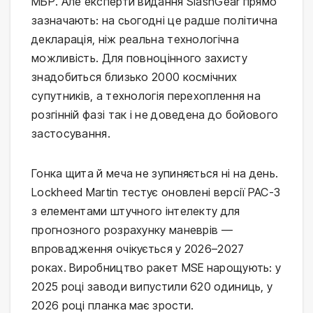
МБР. Але експерти видання SlashGear прямо
зазначають: на сьогодні це радше політична
декларація, ніж реальна технологічна
можливість. Для повноцінного захисту
знадобиться близько 2000 космічних
супутників, а технологія перехоплення на
розгінній фазі так і не доведена до бойового
застосування.
Гонка щита й меча не зупиняється ні на день.
Lockheed Martin тестує оновлені версії PAC-3
з елементами штучного інтелекту для
прогнозного розрахунку маневрів —
впровадження очікується у 2026–2027
роках. Виробництво ракет MSE нарощують: у
2025 році заводи випустили 620 одиниць, у
2026 році планка має зрости.