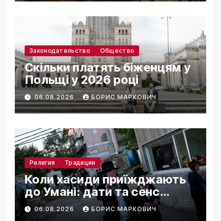
Законодательство
Общество
Скільки платять біженцям у
Польщі у 2026 році
06.08.2026
БОРИС МАРКОВИЧ
Религия
Традиции
Коли хасиди приїжджають
до Умані: дати та сенс
паломництва
06.08.2026
БОРИС МАРКОВИЧ