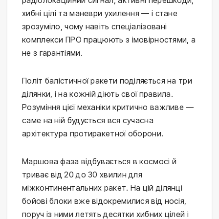
радіолокаційний сигнал, активні перешкоди,
хибні цілі та маневри ухилення — і стане
зрозуміло, чому навіть спеціалізовані
комплекси ПРО працюють з імовірностями, а
не з гарантіями.
Політ балістичної ракети поділяється на три
ділянки, і на кожній діють свої правила.
Розуміння цієї механіки критично важливе —
саме на ній будується вся сучасна
архітектура протиракетної оборони.
Маршова фаза відбувається в космосі й
триває від 20 до 30 хвилин для
міжконтинентальних ракет. На цій ділянці
бойові блоки вже відокремилися від носія,
поруч із ними летять десятки хибних цілей і