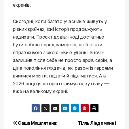
екранів.
Сьогодні, коли багато учасників живуть у
різних країнах, їхні історії продовжують
надихати. Проєкт довів: іноді достатньо
бути собою перед камерою, щоб стати
справжньою зіркою. «Київ удень і вночі»
залишив після себе не просто архів серій, а
ціле покоління глядачів, які разом із героями
вчилися мріяти, падати й підніматися. А в
2026 році ця історія отримує нову главу —
вже на великому екрані.
Post
Саша Машлятина:
Тілль Ліндеманн і