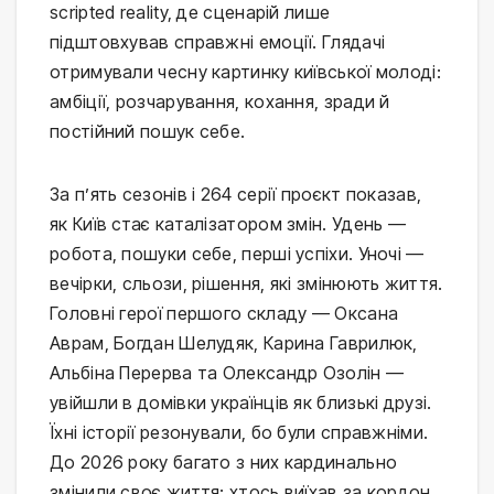
scripted reality, де сценарій лише
підштовхував справжні емоції. Глядачі
отримували чесну картинку київської молоді:
амбіції, розчарування, кохання, зради й
постійний пошук себе.
За п’ять сезонів і 264 серії проєкт показав,
як Київ стає каталізатором змін. Удень —
робота, пошуки себе, перші успіхи. Уночі —
вечірки, сльози, рішення, які змінюють життя.
Головні герої першого складу — Оксана
Аврам, Богдан Шелудяк, Карина Гаврилюк,
Альбіна Перерва та Олександр Озолін —
увійшли в домівки українців як близькі друзі.
Їхні історії резонували, бо були справжніми.
До 2026 року багато з них кардинально
змінили своє життя: хтось виїхав за кордон,