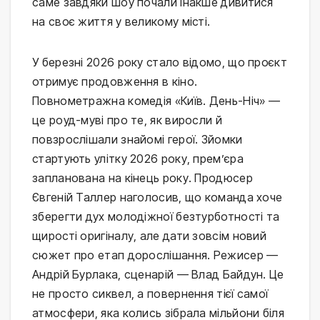
саме завдяки шоу почали інакше дивитися
на своє життя у великому місті.
У березні 2026 року стало відомо, що проєкт
отримує продовження в кіно.
Повнометражна комедія «Київ. День-Ніч» —
це роуд-муві про те, як виросли й
повзрослішали знайомі герої. Зйомки
стартують улітку 2026 року, прем’єра
запланована на кінець року. Продюсер
Євгеній Таллер наголосив, що команда хоче
зберегти дух молодіжної безтурботності та
щирості оригіналу, але дати зовсім новий
сюжет про етап дорослішання. Режисер —
Андрій Бурлака, сценарій — Влад Байдун. Це
не просто сиквел, а повернення тієї самої
атмосфери, яка колись зібрала мільйони біля