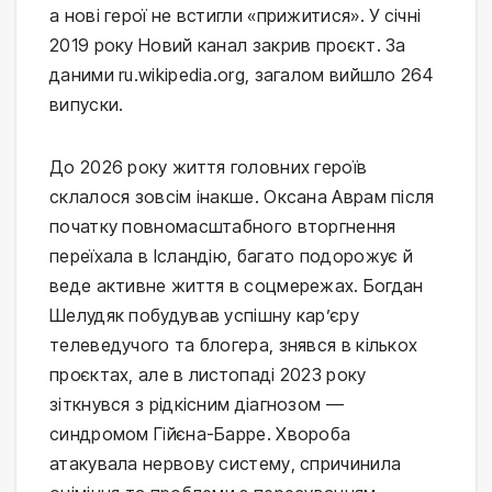
а нові герої не встигли «прижитися». У січні
2019 року Новий канал закрив проєкт. За
даними ru.wikipedia.org, загалом вийшло 264
випуски.
До 2026 року життя головних героїв
склалося зовсім інакше. Оксана Аврам після
початку повномасштабного вторгнення
переїхала в Ісландію, багато подорожує й
веде активне життя в соцмережах. Богдан
Шелудяк побудував успішну кар’єру
телеведучого та блогера, знявся в кількох
проєктах, але в листопаді 2023 року
зіткнувся з рідкісним діагнозом —
синдромом Гійєна-Барре. Хвороба
атакувала нервову систему, спричинила