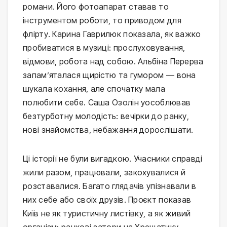
романи. Його фотоапарат ставав то
інструментом роботи, то приводом для
флірту. Карина Гаврилюк показала, як важко
пробиватися в музиці: прослуховування,
відмови, робота над собою. Альбіна Перерва
запам’яталася щирістю та гумором — вона
шукала кохання, але спочатку мала
полюбити себе. Саша Озолін уособлював
безтурботну молодість: вечірки до ранку,
нові знайомства, небажання дорослішати.
Ці історії не були вигадкою. Учасники справді
жили разом, працювали, закохувалися й
розставалися. Багато глядачів упізнавали в
них себе або своїх друзів. Проєкт показав
Київ не як туристичну листівку, а як живий