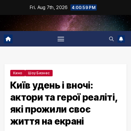
Skip
Fri. Aug 7th, 2026
4:01:00 PM
to
content
Кино
Шоу Бизнес
Київ удень і вночі:
актори та герої реаліті,
які прожили своє
життя на екрані