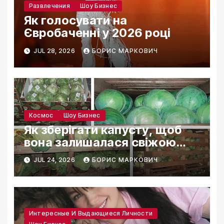
Развлечения
Шоу Бизнес
Як голосувати на
Євробаченні у 2026 році
JUL 28, 2026
БОРИС МАРКОВИЧ
Космос
Шоу Бизнес
Як зберігати капусту, щоб
вона залишалася свіжою
місяцями
JUL 24, 2026
БОРИС МАРКОВИЧ
Интересные И Выдающиеся Личности