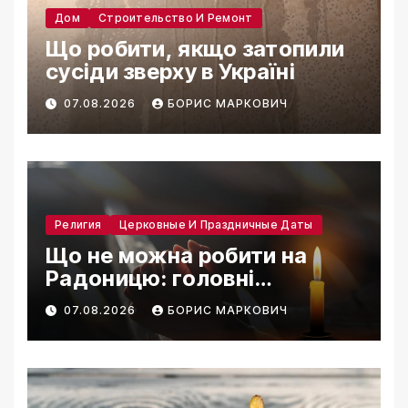
Дом
Строительство И Ремонт
Що робити, якщо затопили
сусіди зверху в Україні
07.08.2026
БОРИС МАРКОВИЧ
Религия
Церковные И Праздничные Даты
Що не можна робити на
Радоницю: головні
заборони дня
07.08.2026
БОРИС МАРКОВИЧ