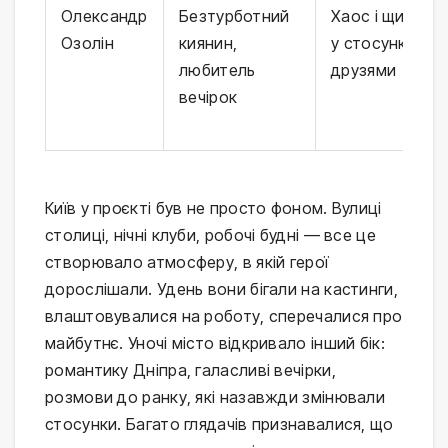
Олександр
Безтурботний
Хаос і щирість
Озолін
киянин,
у стосунках із
любитель
друзями
вечірок
Київ у проєкті був не просто фоном. Вулиці
столиці, нічні клуби, робочі будні — все це
створювало атмосферу, в якій герої
дорослішали. Удень вони бігали на кастинги,
влаштовувалися на роботу, сперечалися про
майбутнє. Уночі місто відкривало інший бік:
романтику Дніпра, галасливі вечірки,
розмови до ранку, які назавжди змінювали
стосунки. Багато глядачів признавалися, що