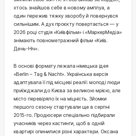
хтось знайшов себе в новому амплуа, а
один пережив тяжку хворобу й повернувся
сильнішим. А дух проєкту повертається — у
2026 році студія «Київфільм» і «МаркерМедіа»
знімають повнометражний фільм «Київ.
День-Ніч».
В основі формату лежала німецька ідея
«Berlin – Tag & Nacht». Українська версія
адаптувала її під місцеві реалії: молоді люди
приїжджали до Києва за великою мрією, але
місто перевіряло їх на міцність. Зйомки
першого сезону стартували ще в серпні
2015-го. Продюсери спеціально підбирали
учасників через кастинги, щоб в одній
квартирі опинилися різні характери. Оксана