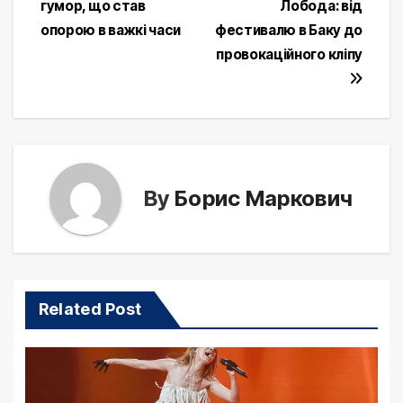
гумор, що став
Лобода: від
navigation
опорою в важкі часи
фестивалю в Баку до
провокаційного кліпу
By
Борис Маркович
Related Post