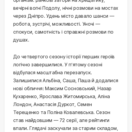
організм: ранкові затори на Хрещатику,
вечірні вогні Подолу, нічні розмови на мостах
через Дніпро. Удень місто давало шанси —
робота, зустрічі, можливості. Уночі —
спокуси, самотність і справжні розмови по
душах.
До четвертого сезону історії перших героїв
логічно завершилися. У п’ятому сезоні
відбулася масштабна перезапуск.
Залишилися Альбіна, Саша, Паша й додалися
нові обличчя: Максим Сосновський, Назар
Кухаренко, Ярослава Житомирська, Аліна
Лондон, Анастасія Дуркот, Семен
Терещенко та Поліна Ковалевська. Сезон
став найдовшим — 72 серії, але рейтинги
впали. Глядачі заскучали за старим складом,