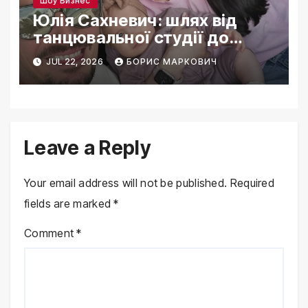
Шоу Бизнес
Юлія Сахневич: шлях від
танцювальної студії до
зіркового материнства
JUL 22, 2026
БОРИС МАРКОВИЧ
Leave a Reply
Your email address will not be published.
Required
fields are marked
*
Comment
*