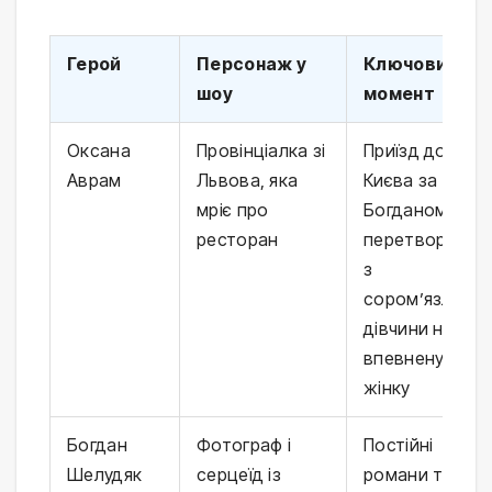
Герой
Персонаж у
Ключовий
шоу
момент
Оксана
Провінціалка зі
Приїзд до
Аврам
Львова, яка
Києва за
мріє про
Богданом,
ресторан
перетворення
з
сором’язливої
дівчини на
впевнену
жінку
Богдан
Фотограф і
Постійні
Шелудяк
серцеїд із
романи та