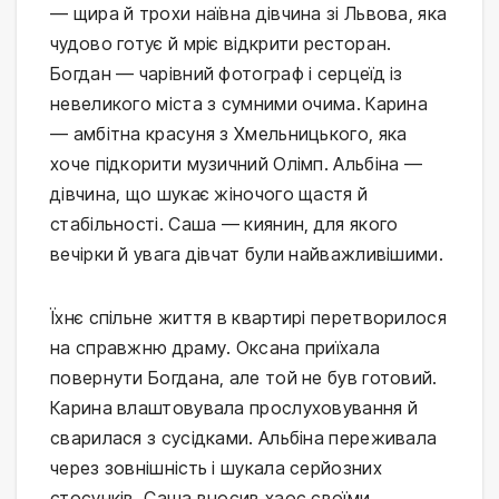
— щира й трохи наївна дівчина зі Львова, яка
чудово готує й мріє відкрити ресторан.
Богдан — чарівний фотограф і серцеїд із
невеликого міста з сумними очима. Карина
— амбітна красуня з Хмельницького, яка
хоче підкорити музичний Олімп. Альбіна —
дівчина, що шукає жіночого щастя й
стабільності. Саша — киянин, для якого
вечірки й увага дівчат були найважливішими.
Їхнє спільне життя в квартирі перетворилося
на справжню драму. Оксана приїхала
повернути Богдана, але той не був готовий.
Карина влаштовувала прослуховування й
сварилася з сусідками. Альбіна переживала
через зовнішність і шукала серйозних
стосунків. Саша вносив хаос своїми