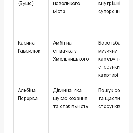
(Буше)
невеликого
внутрішні
міста
суперечності
Карина
Амбітна
Боротьба за
Гаврилюк
співачка з
музичну
Хмельницького
кар’єру та
стосунки в
квартирі
Альбіна
Дівчина, яка
Пошук себе
Перерва
шукає кохання
та щасливих
та стабільність
стосунків