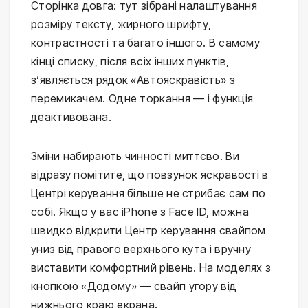
Сторінка довга: тут зібрані налаштування
розміру тексту, жирного шрифту,
контрастності та багато іншого. В самому
кінці списку, після всіх інших пунктів,
з’являється рядок «Автояскравість» з
перемикачем. Одне торкання — і функція
деактивована.
Зміни набирають чинності миттєво. Ви
відразу помітите, що повзунок яскравості в
Центрі керування більше не стрибає сам по
собі. Якщо у вас iPhone з Face ID, можна
швидко відкрити Центр керування свайпом
униз від правого верхнього кута і вручну
виставити комфортний рівень. На моделях з
кнопкою «Додому» — свайп угору від
нижнього краю екрана.