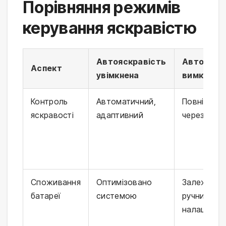
Порівняння режимів
керування яскравістю
Автояскравість
Автояскр
Аспект
увімкнена
вимкнена
Контроль
Автоматичний,
Повністю 
яскравості
адаптивний
через пов
Споживання
Оптимізовано
Залежить в
батареї
системою
ручних
налаштува