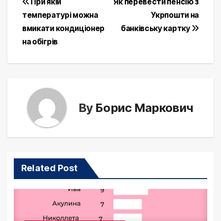
Post
При якій
Як перевести пенсію з
температурі можна
Укрпошти на
navigation
вмикати кондиціонер
банківську картку
на обігрів
By
Борис Маркович
Related Post