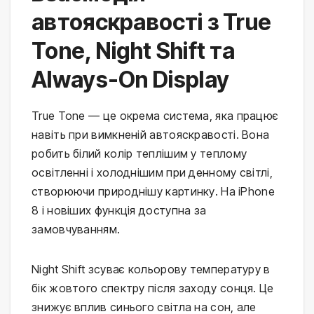
автояскравості з True
Tone, Night Shift та
Always-On Display
True Tone — це окрема система, яка працює
навіть при вимкненій автояскравості. Вона
робить білий колір теплішим у теплому
освітленні і холоднішим при денному світлі,
створюючи природнішу картинку. На iPhone
8 і новіших функція доступна за
замовчуванням.
Night Shift зсуває кольорову температуру в
бік жовтого спектру після заходу сонця. Це
знижує вплив синього світла на сон, але