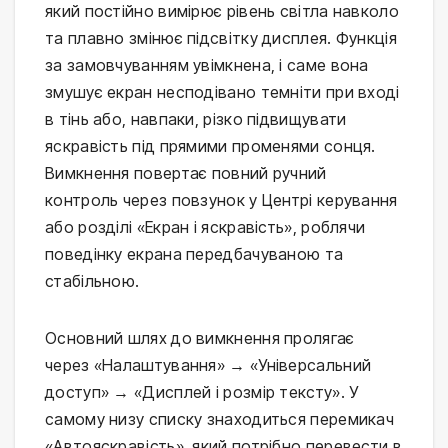
який постійно вимірює рівень світла навколо
та плавно змінює підсвітку дисплея. Функція
за замовчуванням увімкнена, і саме вона
змушує екран несподівано темніти при вході
в тінь або, навпаки, різко підвищувати
яскравість під прямими променями сонця.
Вимкнення повертає повний ручний
контроль через повзунок у Центрі керування
або розділі «Екран і яскравість», роблячи
поведінку екрана передбачуваною та
стабільною.
Основний шлях до вимкнення пролягає
через «Налаштування» → «Універсальний
доступ» → «Дисплей і розмір тексту». У
самому низу списку знаходиться перемикач
«Автояскравість», який потрібно перевести в