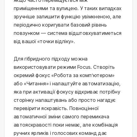
якщо часто переміщується між
приміщеннями та вулицею. У таких випадках
зручніше залишити функцію увімкненою, але
періодично коригувати базовий рівень
повзунком — система відштовхуватиметься
від вашої «точки відліку».
Для гібридного підходу можна
використовувати режими Focus. Створіть
окремий фокус «Робота за комп’ютером»
або «Читання» і налаштуйте автоматизацію,
яка при активації фокусу відкриває потрібну
сторінку налаштувань або просто нагадує
перевірити яскравість. Повноцінної
автоматичної зміни самого перемикача
автояскравості поки немає, але комбінація
ручних ярликів і голосових команд дає