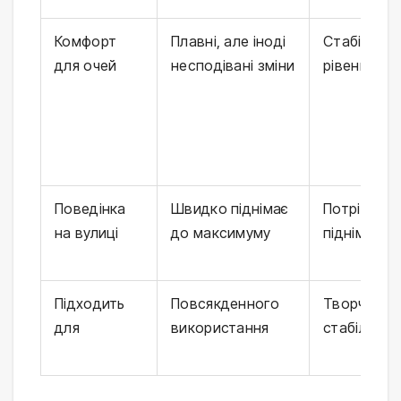
Комфорт
Плавні, але іноді
Стабільни
для очей
несподівані зміни
рівень
Поведінка
Швидко піднімає
Потрібно
на вулиці
до максимуму
піднімати 
Підходить
Повсякденного
Творчості, 
для
використання
стабільнос