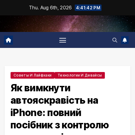
Skip
Thu. Aug 6th, 2026
4:41:43 PM
to
content
Советы И Лайфхаки
Технологии И Девайсы
Як вимкнути
автояскравість на
iPhone: повний
посібник з контролю