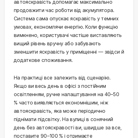
автояскравість допомагає максимально
продовжити час роботи від акумулятора.
Система сама опускає яскравість у темних
умовах, економлячи енергію. Коли функцію
вимкнено, користувачі частіше виставляють
вищий рівень вручну або забувають
зменшити яскравість у приміщенні — звідси й
додаткове споживання.
На практиці все залежить від сценарію.
Якщо ви весь день в офісі з постійним
освітленням, ручне налаштування на 40–50
% часто виявляється економнішим, ніж
автояскравість, яка може періодично
піднімати підсвітку. На вулиці в сонячний
день без автояскравості ви, швидше за все,
поставите 90–100 % і отримаєте