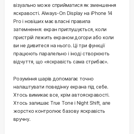
візуально може сприйматися як зменшення
яскравості. Always-On Display на iPhone 14
Pro і новіших має власні правила
затемнення: екран приглушується, коли
пристрій лежить екраном догори або коли
ви не дивитеся на нього. Ці три функції
працюють паралельно і іноді створюють
відчуття, що «яскравість сама стрибає».
Розуміння шарів допомагає точно
налаштувати поведінку екрана під себе.
Хтось вимикає все, крім автояскравості.
Хтось залишає True Tone і Night Shift, але
жорстко контролює базову яскравість
вручну.