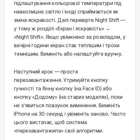
підлаштування кольорової температури під
навколишнє світло і іноді сприймається як
зміна яскравості. Далі перевірте Night Shift —
у тому ж розділі «Екран і яскравість» →
«Night Shift». Якщо увімкнено за розкладом, у
вечірні години екран стає теплішим і трохи
темнішим. Вимкніть або налаштуйте вручну.
Наступний крок — просте
перезавантаження. Утримуйте кнопку
гучності та бічну кнопку (на Face ID) або
кнопку «Додому» (на старих моделях), поки
не з’явиться повзунок вимкнення. Вимкніть
iPhone на 30 секунд і увімкніть заново. Часто
цього вистачає, щоб система
«перезавантажила» свої алгоритми.