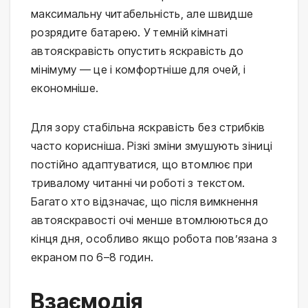
максимальну читабельність, але швидше
розрядите батарею. У темній кімнаті
автояскравість опустить яскравість до
мінімуму — це і комфортніше для очей, і
економніше.
Для зору стабільна яскравість без стрибків
часто корисніша. Різкі зміни змушують зіниці
постійно адаптуватися, що втомлює при
тривалому читанні чи роботі з текстом.
Багато хто відзначає, що після вимкнення
автояскравості очі менше втомлюються до
кінця дня, особливо якщо робота пов’язана з
екраном по 6–8 годин.
Взаємодія