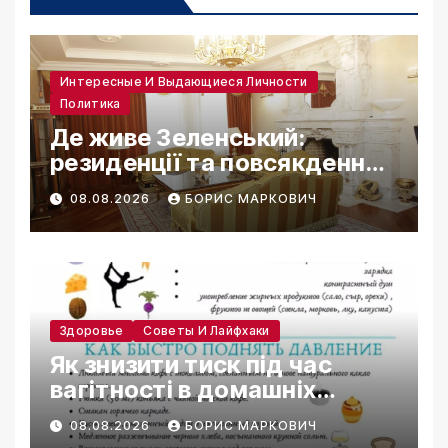
Интересные И Выдающиеся Личности
Политика
Де живе Зеленський:
резиденції та повсякденне
життя
08.08.2026
БОРИС МАРКОВИЧ
Здоровье
Советы И Лайфхаки
Як знизити тиск під час
вагітності в домашніх
умовах
08.08.2026
БОРИС МАРКОВИЧ