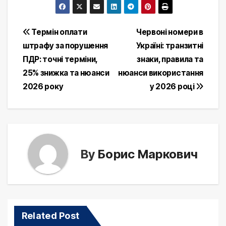
Post
Термін оплати
Червоні номери в
штрафу за порушення
Україні: транзитні
navigation
ПДР: точні терміни,
знаки, правила та
25% знижка та нюанси
нюанси використання
2026 року
у 2026 році
By
Борис Маркович
Related Post