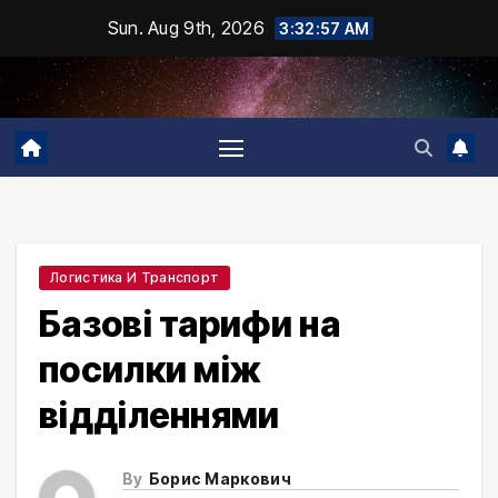
Skip
Sun. Aug 9th, 2026
3:32:58 AM
to
content
Логистика И Транспорт
Базові тарифи на
посилки між
відділеннями
By
Борис Маркович