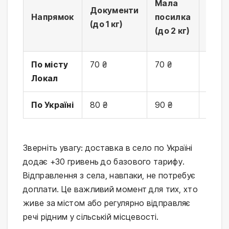
Мала
Сере
Документи
Напрямок
посилка
поси
(до 1 кг)
(до 2 кг)
(до 1
По місту
70 ₴
70 ₴
115 ₴
Локал
По Україні
80 ₴
90 ₴
135 ₴
Зверніть увагу: доставка в село по Україні
додає +30 гривень до базового тарифу.
Відправлення з села, навпаки, не потребує
доплати. Це важливий момент для тих, хто
живе за містом або регулярно відправляє
речі рідним у сільській місцевості.