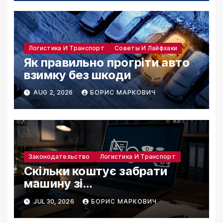
Логистика И Транспорт
Советы И Лайфхаки
Як правильно прогріти авто
взимку без шкоди
AUG 2, 2026
БОРИС МАРКОВИЧ
Законодательство
Логистика И Транспорт
Скільки коштує забрати
машину зі
штрафмайданчика в Києві у
JUL 30, 2026
БОРИС МАРКОВИЧ
2026 році