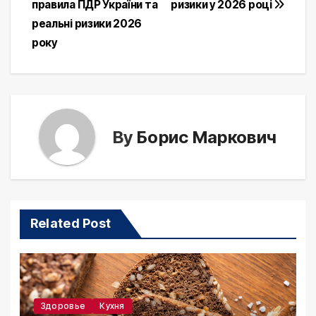
правила ПДР України та
ризики у 2026 році
реальні ризики 2026
року
By
Борис Маркович
Related Post
Здоровье
Кухня