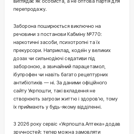
виглядає як особиста, а не оптова партія для
перепродажу.
Заборона поширюється виключно на
речовини з постанови Кабміну №770:
наркотичні засоби, психотропні та їх
прекурсори. Наприклад, кодеїн у великих
дозах чи сильнодіючі седативи під
забороною, а звичайний парацетамол,
ібупрофен чи навіть багато рецептурних
антибіотиків — ні. За даними офіційного
сайту Укрпошти, такі вкладення не
створюють загрози життю і здоров’ю, тому
їх приймають у будь-якому відділенні.
З 2026 року сервіс «Укрпошта.Аптека» додав
зручностей: тепер можна замовляти