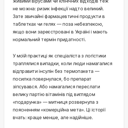
живими вірусами чи клінічних відходів теж
не можна: ризик інфекції надто великий.
Зате звичайні фармацевтичні продукти в
таблетках чи гелях — поза небезпекою,
якщо вони зареєстровані в Україні і мають
нормальний термін придатності.
У моїй практиці як спеціаліста з логістики
траплялися випадки, коли люди намагалися
відправити інсулін без термопакета —
посилка повернулася, бо препарат
зіпсувався. Або намагалися переслати
велику партію вітамінів під виглядом
«подарунка» — митниця розвернула з
поясненням «комерційна мета». Ці історії
вчать: краще менше, але надійніше.