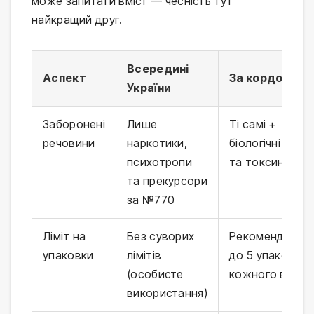
може запитати вміст — чесність тут
найкращий друг.
Всередині
Аспект
За кордон
України
Заборонені
Лише
Ті самі +
речовини
наркотики,
біологічні аген
психотропи
та токсини
та прекурсори
за №770
Ліміт на
Без суворих
Рекомендуєтьс
упаковки
лімітів
до 5 упаковок
(особисте
кожного виду
використання)