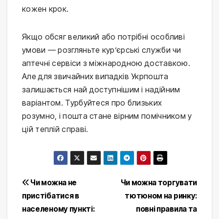
кожен крок.
Якщо обсяг великий або потрібні особливі
умови — розгляньте кур’єрські служби чи
аптечні сервіси з міжнародною доставкою.
Але для звичайних випадків Укрпошта
залишається най доступнішим і надійним
варіантом. Турбуйтеся про близьких
розумно, і пошта стане вірним помічником у
цій теплій справі.
Post
Чи можна не
Чи можна торгувати
пристібатися в
тютюном на ринку:
navigation
населеному пункті:
повні правила та