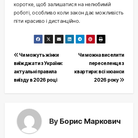
коротке, щоб залишатися на нелюбимій
роботі, особливо коли закон дає можливість
піти красиво і дистанційно.
Post
Чи можуть жінки
Чи можна виселити
виїжджати з України:
переселенця з
navigation
актуальні правила
квартири: всі нюанси
виїзду в 2026 році
2026 року
By
Борис Маркович