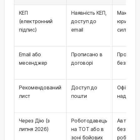
КЕП
Наявність КЕП,
Максима
(електронний
доступ до
юридичн
підпис)
email
сила, шв
Email або
Прописано в
Просто і
месенджер
договорі
безкошт
Рекомендований
Доступ до
Офіційно 
лист
пошти
надійно
Через Дію (з
Роботодавець
Автомат
липня 2026)
на ТОТ або в
без згод
зоні бойових
роботод