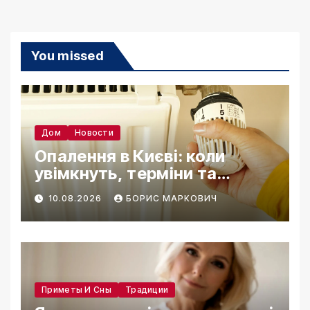
You missed
Дом
Новости
Опалення в Києві: коли
увімкнуть, терміни та
підготовка 2026
10.08.2026
БОРИС МАРКОВИЧ
Приметы И Сны
Традиции