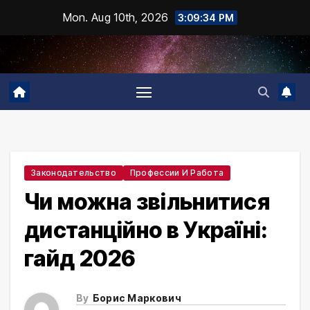
Skip
Mon. Aug 10th, 2026
3:09:36 PM
to
content
Законодательство
Профессии И Работа
Чи можна звільнитися
дистанційно в Україні:
гайд 2026
By
Борис Маркович