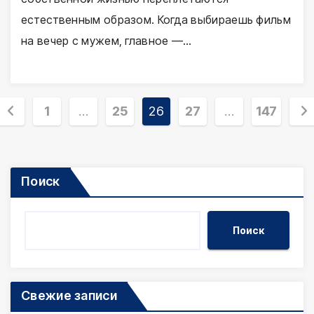
естественным образом. Когда выбираешь фильм
на вечер с мужем, главное —…
Пагинация
1
…
25
26
27
…
147
записей
Поиск
Поиск
Свежие записи