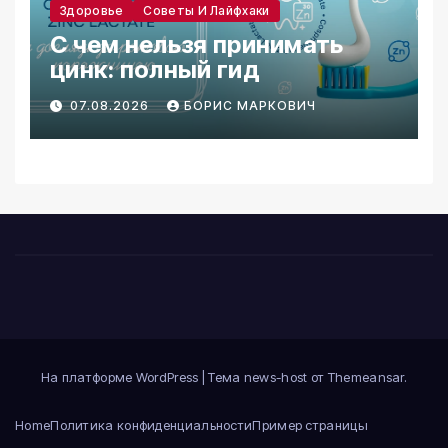
Здоровье
Советы И Лайфхаки
С чем нельзя принимать
цинк: полный гид
07.08.2026
БОРИС МАРКОВИЧ
На платформе WordPress
|
Тема news-host от
Themeansar
.
Home
Политика конфиденциальности
Пример страницы