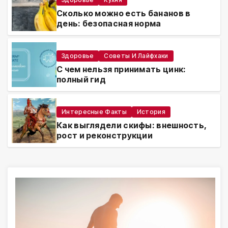
Сколько можно есть бананов в
день: безопасная норма
Здоровье
Советы И Лайфхаки
С чем нельзя принимать цинк:
полный гид
Интересные Факты
История
Как выглядели скифы: внешность,
рост и реконструкции