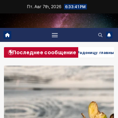
Промотать
Пт. Авг 7th, 2026
6:33:43 PM
к
содержимому
Последнее сообщение
нельзя делать на Радоницу: главные запреты дня
С