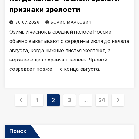
признаки зрелости
30.07.2026
БОРИС МАРКОВИЧ
Озимый чеснок в средней полосе России
обычно выкапывают с середины июля до начала
августа, когда нижние листья желтеют, а
верхние ещё сохраняют зелень. Яровой
созревает позже — с конца августа…
Пагинация
1
2
3
…
24
записей
Поиск