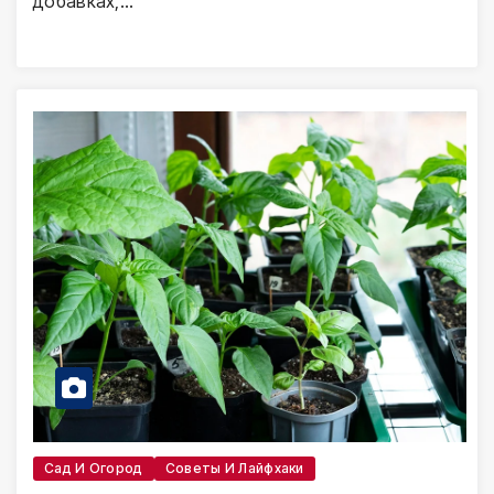
добавках,…
Сад И Огород
Советы И Лайфхаки