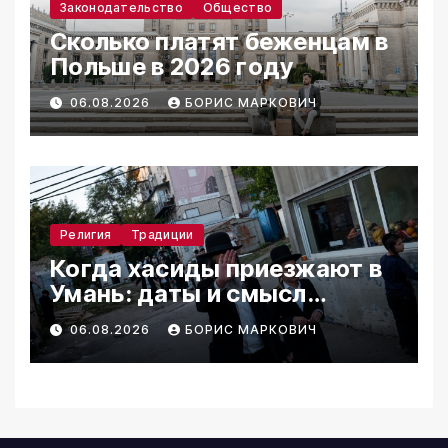
Законодательство
Общество
Сколько платят беженцам в
Польше в 2026 году
06.08.2026
БОРИС МАРКОВИЧ
Религия
Традиции
Когда хасиды приезжают в
Умань: даты и смысл
паломничества
06.08.2026
БОРИС МАРКОВИЧ