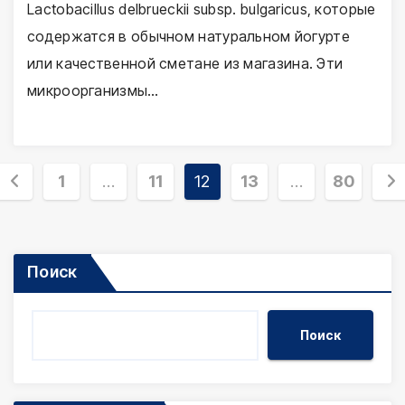
Lactobacillus delbrueckii subsp. bulgaricus, которые
содержатся в обычном натуральном йогурте
или качественной сметане из магазина. Эти
микроорганизмы…
Пагинация
1
…
11
12
13
…
80
записей
Поиск
Поиск